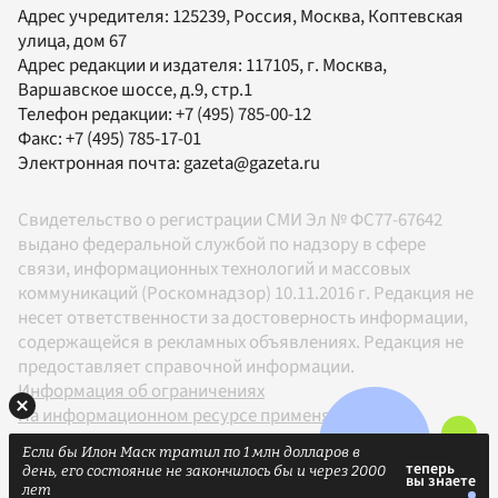
Адрес учредителя: 125239, Россия, Москва, Коптевская
улица, дом 67
Адрес редакции и издателя:
117105
, г.
Москва
,
Варшавское шоссе, д.9, стр.1
Телефон редакции:
+7 (495) 785-00-12
Факс:
+7 (495) 785-17-01
Электронная почта:
gazeta@gazeta.ru
Свидетельство о регистрации СМИ Эл № ФС77-67642
выдано федеральной службой по надзору в сфере
связи, информационных технологий и массовых
коммуникаций (Роскомнадзор) 10.11.2016 г. Редакция не
несет ответственности за достоверность информации,
содержащейся в рекламных объявлениях. Редакция не
предоставляет справочной информации.
Информация об ограничениях
На информационном ресурсе применяются
рекомендательные технологии в соответствии с
Если бы Илон Маск тратил по 1 млн долларов в
Правилами
день, его состояние не закончилось бы и через 2000
18+
лет