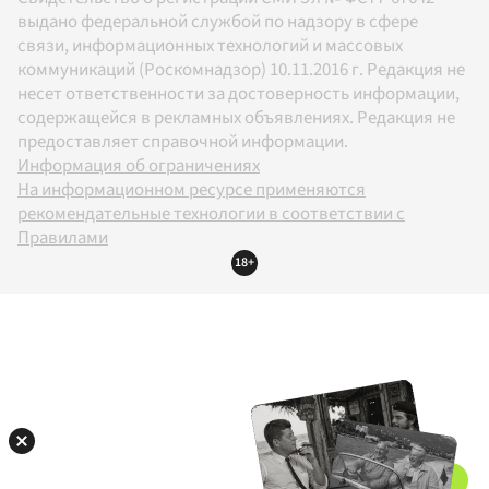
выдано федеральной службой по надзору в сфере
связи, информационных технологий и массовых
коммуникаций (Роскомнадзор) 10.11.2016 г. Редакция не
несет ответственности за достоверность информации,
содержащейся в рекламных объявлениях. Редакция не
предоставляет справочной информации.
Информация об ограничениях
На информационном ресурсе применяются
рекомендательные технологии в соответствии с
Правилами
18+