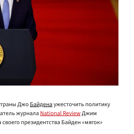
страны Джо
Байдена
ужесточить политику
ватель журнала
National Review
Джим
а своего президентства Байден «мягок»