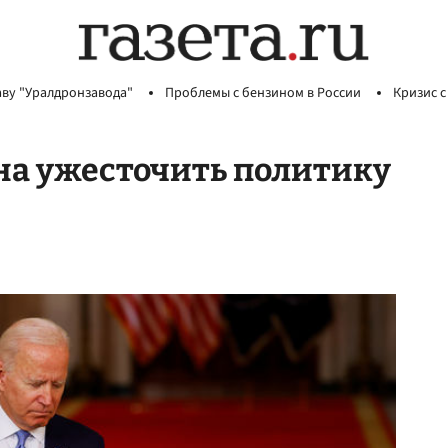
аву "Уралдронзавода"
Проблемы с бензином в России
Кризис с
на ужесточить политику