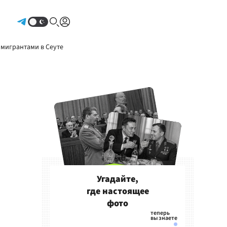
Авторизоваться
 мигрантами в Сеуте
Угадайте,
где настоящее
фото