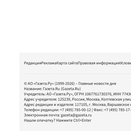
Редакция
Реклама
Карта сайта
Правовая информация
Услов
© АО «Газета.Ру» (1999-2026) – Главные новости дня
Название:
Газета.Ru
(Gazeta.Ru)
Учредитель:
АО «Газета.Ру»
, ОГРН 1067761730376, ИНН 7743
Адрес учредителя: 125239, Россия, Москва, Коптевская улиц
Адрес редакции и издателя:
117105
, г.
Москва
,
Варшавское шо
Телефон редакции:
+7 (495) 785-00-12
| Факс:
+7 (495) 785-17
Электронная почта:
gazeta@gazeta.ru
Нашли опечатку? Нажмите Ctrl+Enter