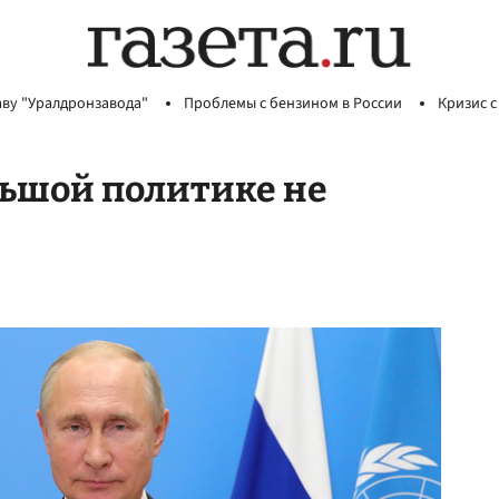
аву "Уралдронзавода"
Проблемы с бензином в России
Кризис с
льшой политике не