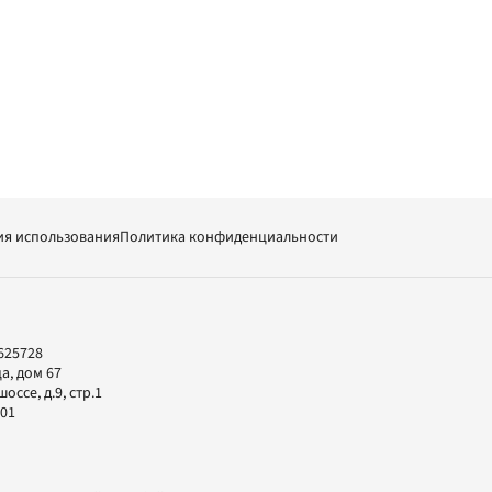
ия использования
Политика конфиденциальности
625728
а, дом 67
ссе, д.9, стр.1
-01