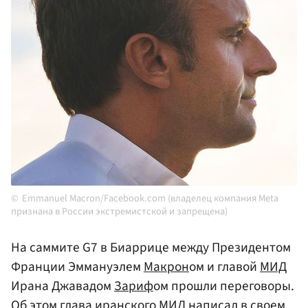
Emmanuel Macron/Facebook.com (владелец компания Meta
признана в России экстремистской и запрещена)
На саммите G7 в Биаррице между Президентом
Франции Эммануэлем
Макрон
ом и главой
МИД
Ирана Джавадом
Зариф
ом прошли переговоры.
Об этом глава иранского МИД написал в своем