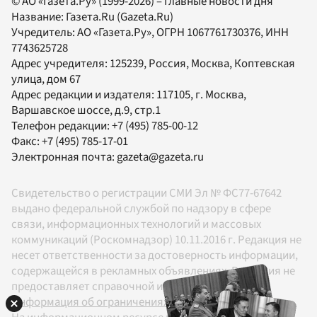
© АО «Газета.Ру» (1999-2026) – Главные новости дня
Название:
Газета.Ru
(Gazeta.Ru)
Учредитель:
АО «Газета.Ру»
, ОГРН 1067761730376, ИНН
7743625728
Адрес учредителя: 125239, Россия, Москва, Коптевская
улица, дом 67
Адрес редакции и издателя:
117105
, г.
Москва
,
Варшавское шоссе, д.9, стр.1
Телефон редакции:
+7 (495) 785-00-12
Факс:
+7 (495) 785-17-01
Электронная почта:
gazeta@gazeta.ru
Свидетельство о регистрации СМИ Эл № ФС77-67642
выдано федеральной службой по надзору в сфере
связи, информационных технологий и массовых
коммуникаций (Роскомнадзор) 10.11.2016 г. Редакция не
несет ответственности за достоверность информации,
содержащейся в рекламных объявлениях. Редакция не
предоставляет справочной информации.
Информация об ограничениях