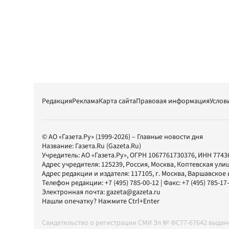
Редакция
Реклама
Карта сайта
Правовая информация
Услов
© АО «Газета.Ру» (1999-2026) – Главные новости дня
Название:
Газета.Ru
(Gazeta.Ru)
Учредитель:
АО «Газета.Ру»
, ОГРН 1067761730376, ИНН 7743
Адрес учредителя: 125239, Россия, Москва, Коптевская улиц
Адрес редакции и издателя:
117105
, г.
Москва
,
Варшавское шо
Телефон редакции:
+7 (495) 785-00-12
| Факс:
+7 (495) 785-17
Электронная почта:
gazeta@gazeta.ru
Нашли опечатку? Нажмите Ctrl+Enter
Свидетельство о регистрации СМИ Эл № ФС77-67642 выда