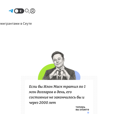
Авторизоваться
 мигрантами в Сеуте
Если бы Илон Маск тратил по 1
млн долларов в день, его
состояние не закончилось бы и
через 2000 лет