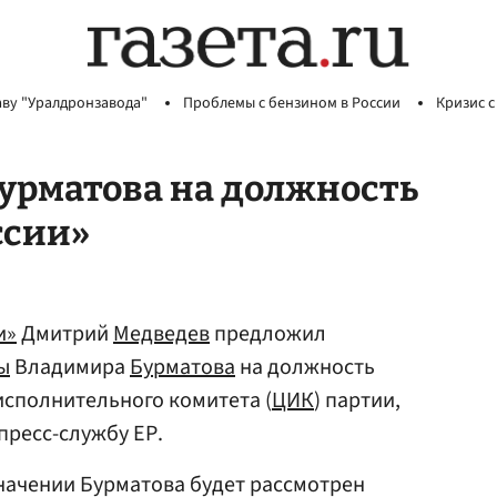
аву "Уралдронзавода"
Проблемы с бензином в России
Кризис с
урматова на должность
ссии»
и»
Дмитрий
Медведев
предложил
ы
Владимира
Бурматова
на должность
исполнительного комитета (
ЦИК
) партии,
пресс-службу ЕР.
значении Бурматова будет рассмотрен