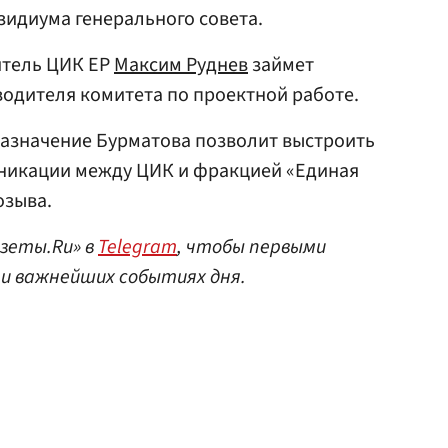
зидиума генерального совета.
итель ЦИК ЕР
Максим Руднев
займет
одителя комитета по проектной работе.
назначение Бурматова позволит выстроить
никации между ЦИК и фракцией «Единая
озыва.
азеты.Ru» в
Telegram
, чтобы первыми
 и важнейших событиях дня.