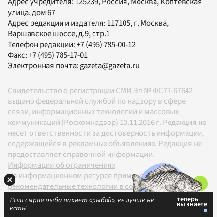
Адрес учредителя: 125239, Россия, Москва, Коптевская
улица, дом 67
Адрес редакции и издателя:
117105
, г.
Москва
,
Варшавское шоссе, д.9, стр.1
Телефон редакции:
+7 (495) 785-00-12
Факс:
+7 (495) 785-17-01
Электронная почта:
gazeta@gazeta.ru
Свидетельство о регистрации СМИ Эл № ФС77-67642
выдано федеральной службой по надзору в сфере
связи, информационных технологий и массовых
коммуникаций (Роскомнадзор) 10.11.2016 г. Редакция не
несет ответственности за достоверность информации,
содержащейся в рекламных объявлениях. Редакция не
предоставляет справочной информации.
Информация об ограничениях
На информационном ресурсе применяются
рекомендательные технологии в соответствии с
Правилами
Если сырая рыба пахнет «рыбой», ее лучше не
18+
есть!