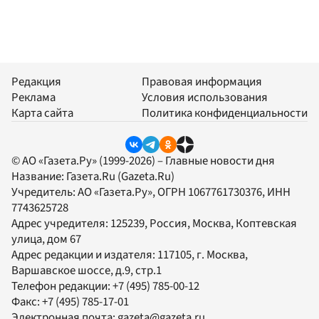
Редакция
Правовая информация
Реклама
Условия использования
Карта сайта
Политика конфиденциальности
© АО «Газета.Ру» (1999-2026) – Главные новости дня
Название:
Газета.Ru
(Gazeta.Ru)
Учредитель:
АО «Газета.Ру»
, ОГРН 1067761730376, ИНН
7743625728
Адрес учредителя: 125239, Россия, Москва, Коптевская
улица, дом 67
Адрес редакции и издателя:
117105
, г.
Москва
,
Варшавское шоссе, д.9, стр.1
Телефон редакции:
+7 (495) 785-00-12
Факс:
+7 (495) 785-17-01
Электронная почта:
gazeta@gazeta.ru