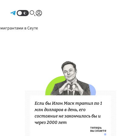
Авторизоваться
 мигрантами в Сеуте
Если бы Илон Маск тратил по 1
млн долларов в день, его
состояние не закончилось бы и
через 2000 лет