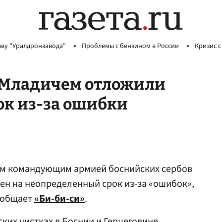
аву "Уралдронзавода"
Проблемы с бензином в России
Кризис с
 Младичем отложили
ок из-за ошибки
им командующим армией боснийских сербов
ен на неопределенный срок из-за «ошибок»,
ообщает
«Би-би-си»
.
ких чистках в Боснии и Герцеговине,