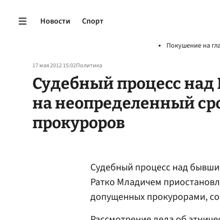
Новости
Спорт
Покушение на гл
17 мая 2012 15:02
Политика
Судебный процесс над
на неопределенный ср
прокуроров
Судебный процесс над бывш
Ратко Младичем приостановл
допущенных прокурорами, с
Рассмотрение дела об этничес