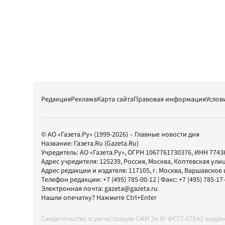
Редакция
Реклама
Карта сайта
Правовая информация
Услов
© АО «Газета.Ру» (1999-2026) – Главные новости дня
Название:
Газета.Ru
(Gazeta.Ru)
Учредитель:
АО «Газета.Ру»
, ОГРН 1067761730376, ИНН 7743
Адрес учредителя: 125239, Россия, Москва, Коптевская улиц
Адрес редакции и издателя:
117105
, г.
Москва
,
Варшавское шо
Телефон редакции:
+7 (495) 785-00-12
| Факс:
+7 (495) 785-17
Электронная почта:
gazeta@gazeta.ru
Нашли опечатку? Нажмите Ctrl+Enter
Свидетельство о регистрации СМИ Эл № ФС77-67642 выда