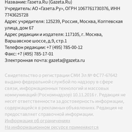
Название:
Газета.Ru
(Gazeta.Ru)
Учредитель:
АО «Газета.Ру»
, ОГРН 1067761730376, ИНН
7743625728
Адрес учредителя: 125239, Россия, Москва, Коптевская
улица, дом 67
Адрес редакции и издателя:
117105
, г.
Москва
,
Варшавское шоссе, д.9, стр.1
Телефон редакции:
+7 (495) 785-00-12
Факс:
+7 (495) 785-17-01
Электронная почта:
gazeta@gazeta.ru
Свидетельство о регистрации СМИ Эл № ФС77-67642
выдано федеральной службой по надзору в сфере
связи, информационных технологий и массовых
коммуникаций (Роскомнадзор) 10.11.2016 г. Редакция не
несет ответственности за достоверность информации,
содержащейся в рекламных объявлениях. Редакция не
предоставляет справочной информации.
Информация об ограничениях
На информационном ресурсе применяются