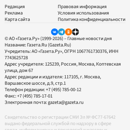
Редакция
Правовая информация
Реклама
Условия использования
Карта сайта
Политика конфиденциальности
© АО «Газета.Ру» (1999-2026) – Главные новости дня
Название:
Газета.Ru
(Gazeta.Ru)
Учредитель:
АО «Газета.Ру»
, ОГРН 1067761730376, ИНН
7743625728
Адрес учредителя: 125239, Россия, Москва, Коптевская
улица, дом 67
Адрес редакции и издателя:
117105
, г.
Москва
,
Варшавское шоссе, д.9, стр.1
Телефон редакции:
+7 (495) 785-00-12
Факс:
+7 (495) 785-17-01
Электронная почта:
gazeta@gazeta.ru
Свидетельство о регистрации СМИ Эл № ФС77-67642
выдано федеральной службой по надзору в сфере