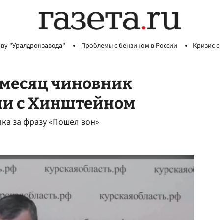
аву "Уралдронзавода"
Проблемы с бензином в России
Кризис с
а месяц чиновник
ии с Хинштейном
ка за фразу «Пошел вон»