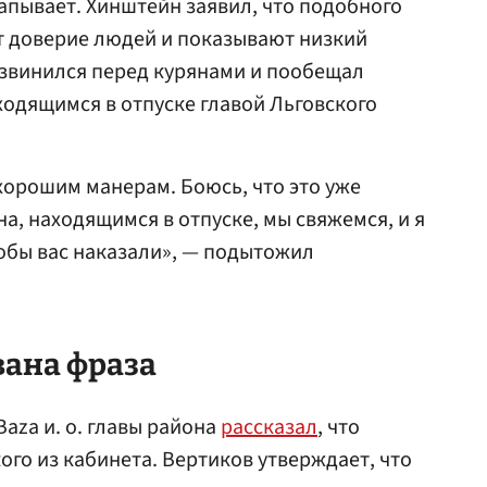
капывает. Хинштейн заявил, что подобного
 доверие людей и показывают низкий
извинился перед курянами и пообещал
одящимся в отпуске главой Льговского
 хорошим манерам. Боюсь, что это уже
на, находящимся в отпуске, мы свяжемся, и я
тобы вас наказали», — подытожил
вана фраза
Baza и. о. главы района
рассказал
, что
ого из кабинета. Вертиков утверждает, что