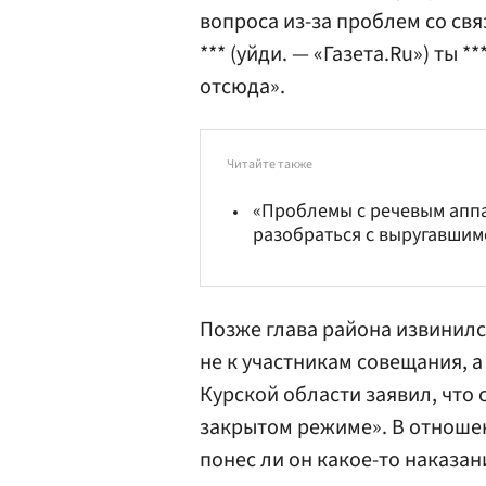
вопроса из-за проблем со свя
*** (уйди. — «Газета.Ru») ты *
отсюда».
Читайте также
«Проблемы с речевым апп
разобраться с выругавши
Позже глава района извинилс
не к участникам совещания, а
Курской области заявил, что 
закрытом режиме». В отноше
понес ли он какое-то наказан