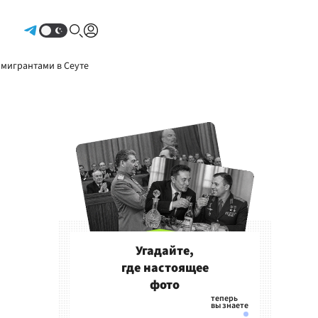
Авторизоваться
 мигрантами в Сеуте
Угадайте,
где настоящее
фото