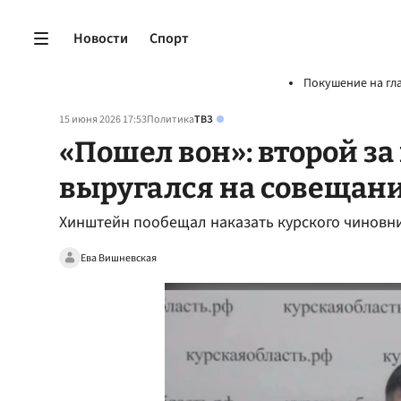
Новости
Спорт
Покушение на гл
15 июня 2026 17:53
Политика
ТВЗ
«Пошел вон»: второй з
выругался на совещан
Хинштейн пообещал наказать курского чиновни
Ева Вишневская