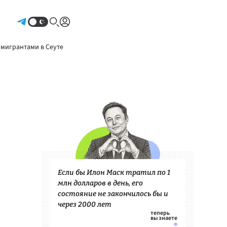
Авторизоваться
 мигрантами в Сеуте
Если бы Илон Маск тратил по 1
млн долларов в день, его
состояние не закончилось бы и
через 2000 лет