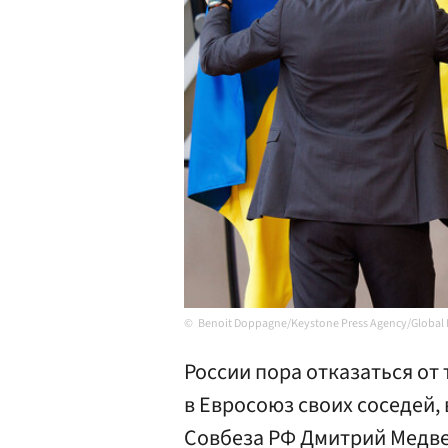
Benoit Doppagne/Keystone Press Agency/Global 
России пора отказаться от
в Евросоюз своих соседей,
Совбеза РФ Дмитрий Медвед