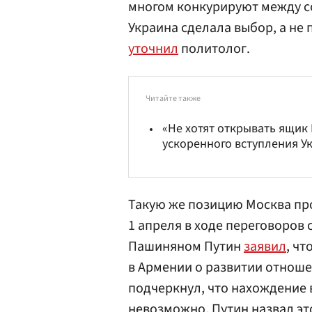
многом конкурируют между со
Украина сделала выбор, а не 
уточнил
политолог.
Читайте также
«Не хотят открывать ящик
ускоренного вступления У
Такую же позицию Москва пр
1 апреля в ходе переговоро
Пашиняном Путин
заявил
, чт
в Армении о развитии отноше
подчеркнул, что нахождение 
невозможно. Путин назвал эт