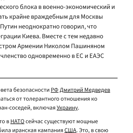
еского блока в военно-экономический и
ать крайне враждебным для Москвы
Путин неоднократно говорил, что
грации Киева. Вместе с тем недавно
нистром Армении Николом Пашиняном
 членство одновременно в ЕС и ЕАЭС
овета безопасности
РФ
Дмитрий Медведев
азаться от толерантного отношения ко
ран-соседей, включая
Украину
.
то в
НАТО
сейчас существуют мощные
убила иранская кампания
США
. Это, в свою