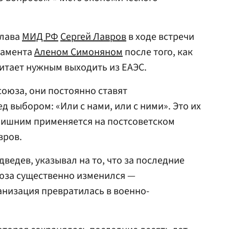
глава
МИД РФ
Сергей Лавров
в ходе встречи
ламента
Аленом Симоняном
после того, как
читает нужным выходить из ЕАЭС.
союза, они постоянно ставят
 выбором: «Или с нами, или с ними». Это их
с лишним применяется на постсоветском
вров.
дведев, указывал на то, что за последние
оюза существенно изменился —
анизация превратилась в военно-