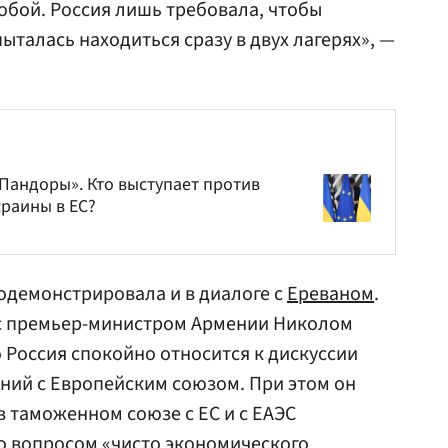
бой. Россия лишь требовала, чтобы
пыталась находиться сразу в двух лагерях», —
 Пандоры». Кто выступает против
краины в ЕС?
одемонстрировала и в диалоге с
Ереваном
.
в с премьер-министром Армении Николом
о Россия спокойно относится к дискуссии
ний с Европейским союзом. При этом он
в таможенном союзе с ЕС и с ЕАЭС
о вопросом «чисто экономического