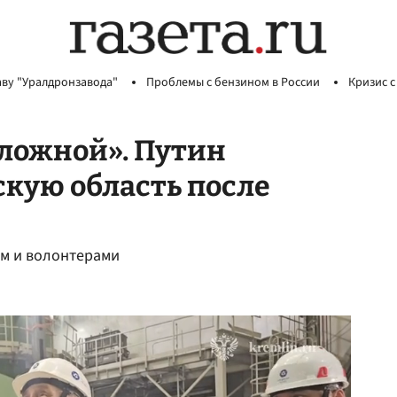
аву "Уралдронзавода"
Проблемы с бензином в России
Кризис с
сложной». Путин
скую область после
ом и волонтерами