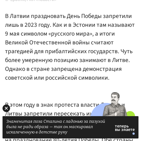
В Латвии праздновать День Победы запретили
лишь в 2023 году. Как и в Эстонии там называют
9 мая символом «русского мира», а итоги
Великой Отечественной войны считают
трагедией для прибалтийских государств. Чуть
более умеренную позицию занимают в Литве.
Однако в стране запрещена демонстрация
советской или российской символики.
В этом году в знак протеста власти Латвии и
Литвы запретили пересекать их воздушное
пространство самолету президента
Сербии
Знаменитая поза Сталина с ладонью за пазухой
была не ради образа — так он маскировал
Александра Вучича
, который полетел в Москву
искалеченную в детстве руку
на празднование 80-летия Победы. Обе страны