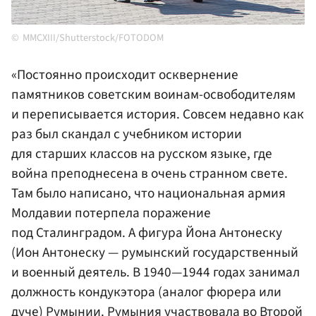
MMCXIII/Shutterstock/FOTODOM
«Постоянно происходит осквернение
памятников советским воинам-освободителям
и переписывается история. Совсем недавно как
раз был скандал с учебником истории
для старших классов на русском языке, где
война преподнесена в очень странном свете.
Там было написано, что национальная армия
Молдавии потерпела поражение
под Сталинградом. А фигура Йона Антонеску
(Ион Антонеску — румынский государственный
и военный деятель. В 1940—1944 годах занимал
должность кондукэтора (аналог фюрера или
дуче)
Румынии
. Румыния участвовала во Второй