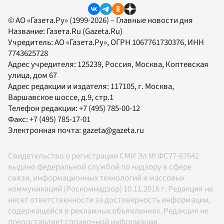
© АО «Газета.Ру» (1999-2026) – Главные новости дня
Название:
Газета.Ru
(Gazeta.Ru)
Учредитель:
АО «Газета.Ру»
, ОГРН 1067761730376, ИНН
7743625728
Адрес учредителя: 125239, Россия, Москва, Коптевская
улица, дом 67
Адрес редакции и издателя:
117105
, г.
Москва
,
Варшавское шоссе, д.9, стр.1
Телефон редакции:
+7 (495) 785-00-12
Факс:
+7 (495) 785-17-01
Электронная почта:
gazeta@gazeta.ru
Свидетельство о регистрации СМИ Эл № ФС77-67642
выдано федеральной службой по надзору в сфере
связи, информационных технологий и массовых
коммуникаций (Роскомнадзор) 10.11.2016 г. Редакция не
несет ответственности за достоверность информации,
содержащейся в рекламных объявлениях. Редакция не
предоставляет справочной информации.