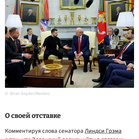
Brian Snyder/Reuters
О своей отставке
Комментируя слова сенатора
Линдси Грэма