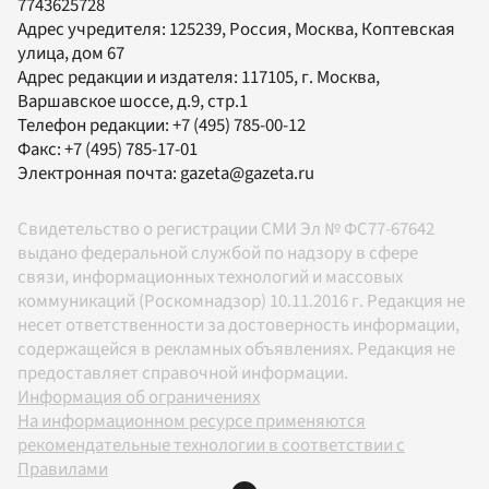
7743625728
Адрес учредителя: 125239, Россия, Москва, Коптевская
улица, дом 67
Адрес редакции и издателя:
117105
, г.
Москва
,
Варшавское шоссе, д.9, стр.1
Телефон редакции:
+7 (495) 785-00-12
Факс:
+7 (495) 785-17-01
Электронная почта:
gazeta@gazeta.ru
Свидетельство о регистрации СМИ Эл № ФС77-67642
выдано федеральной службой по надзору в сфере
связи, информационных технологий и массовых
коммуникаций (Роскомнадзор) 10.11.2016 г. Редакция не
несет ответственности за достоверность информации,
содержащейся в рекламных объявлениях. Редакция не
предоставляет справочной информации.
Информация об ограничениях
На информационном ресурсе применяются
рекомендательные технологии в соответствии с
Правилами