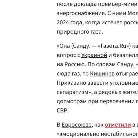
после доклада премьер-мин
энергоснабжения. С ними Мол
2024 года, когда истечет рос
природного газа.
«Она (Санду. — «Газета.Ru») 
вопрос с
Украиной
и безапелл
на Россию. По словам Санду, 
сюда газ, то
Кишинев
отыграе
Приказано завести уголовны
сепаратизм», а рядовых жит
досмотрам при пересечении г
СВР
.
В
Евросоюзе
, как
отметили
в 
«эмоционально нестабильног