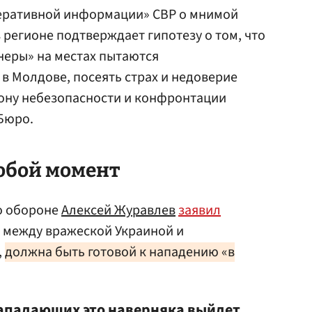
еративной информации» СВР о мнимой
регионе подтверждает гипотезу о том, что
тнеры» на местах пытаются
в Молдове, посеять страх и недоверие
зону небезопасности и конфронтации
 Бюро.
любой момент
о обороне
Алексей Журавлев
заявил
я между вражеской Украиной и
,
должна быть готовой к нападению «в
 нападающих это наверняка выйдет