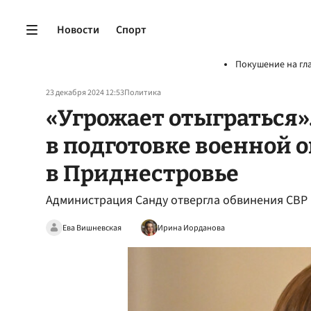
Новости
Спорт
Покушение на гл
23 декабря 2024 12:53
Политика
«Угрожает отыграться»
в подготовке военной 
в Приднестровье
Администрация Санду отвергла обвинения СВР 
Ева Вишневская
Ирина Иорданова