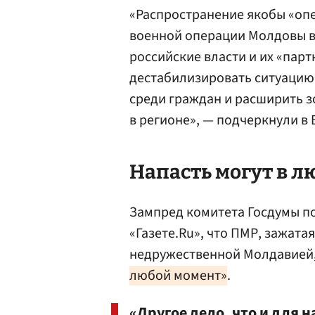
«Распространение якобы «оп
военной операции Молдовы в 
российские власти и их «пар
дестабилизировать ситуацию 
среди граждан и расширить 
в регионе», — подчеркнули в
Напасть могут в 
Зампред комитета Госдумы п
«Газете.Ru», что ПМР, зажата
недружественной Молдавией
любой момент»
.
«Другое дело, что и для