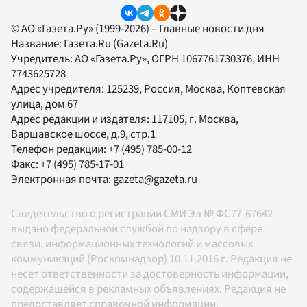
© АО «Газета.Ру» (1999-2026) – Главные новости дня
Название:
Газета.Ru
(Gazeta.Ru)
Учредитель:
АО «Газета.Ру»
, ОГРН 1067761730376, ИНН
7743625728
Адрес учредителя: 125239, Россия, Москва, Коптевская
улица, дом 67
Адрес редакции и издателя:
117105
, г.
Москва
,
Варшавское шоссе, д.9, стр.1
Телефон редакции:
+7 (495) 785-00-12
Факс:
+7 (495) 785-17-01
Электронная почта:
gazeta@gazeta.ru
Свидетельство о регистрации СМИ Эл № ФС77-67642
выдано федеральной службой по надзору в сфере
связи, информационных технологий и массовых
коммуникаций (Роскомнадзор) 10.11.2016 г. Редакция не
несет ответственности за достоверность информации,
содержащейся в рекламных объявлениях. Редакция не
предоставляет справочной информации.