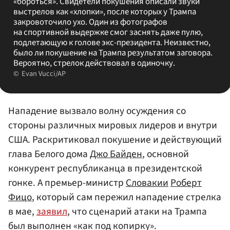
«бороться». Свидетели покушения описали звуки
выстрелов как «хлопки», после которых у Трампа
закровоточило ухо. Один из фотографов
на спортивной выдержке смог заснять даже пулю,
подлетающую к голове экс-президента. Неизвестно,
было ли покушение на Трампа результатом заговора.
Вероятно, стрелок действовал в одиночку.
Evan Vucci/AP
Нападение вызвало волну осуждения со
стороны различных мировых лидеров и внутри
США. Раскритиковал покушение и действующий
глава Белого дома
Джо Байден
, основной
конкурент республиканца в президентской
гонке. А премьер-министр
Словакии
Роберт
Фицо
, который сам пережил нападение стрелка
в мае,
заявил
, что сценарий атаки на Трампа
был выполнен «как под копирку».