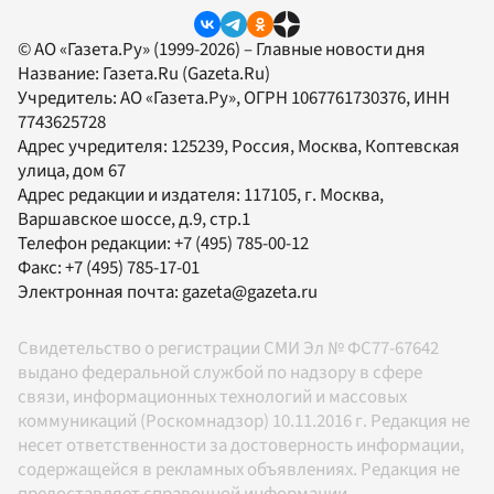
© АО «Газета.Ру» (1999-2026) – Главные новости дня
Название:
Газета.Ru
(Gazeta.Ru)
Учредитель:
АО «Газета.Ру»
, ОГРН 1067761730376, ИНН
7743625728
Адрес учредителя: 125239, Россия, Москва, Коптевская
улица, дом 67
Адрес редакции и издателя:
117105
, г.
Москва
,
Варшавское шоссе, д.9, стр.1
Телефон редакции:
+7 (495) 785-00-12
Факс:
+7 (495) 785-17-01
Электронная почта:
gazeta@gazeta.ru
Свидетельство о регистрации СМИ Эл № ФС77-67642
выдано федеральной службой по надзору в сфере
связи, информационных технологий и массовых
коммуникаций (Роскомнадзор) 10.11.2016 г. Редакция не
несет ответственности за достоверность информации,
содержащейся в рекламных объявлениях. Редакция не
предоставляет справочной информации.