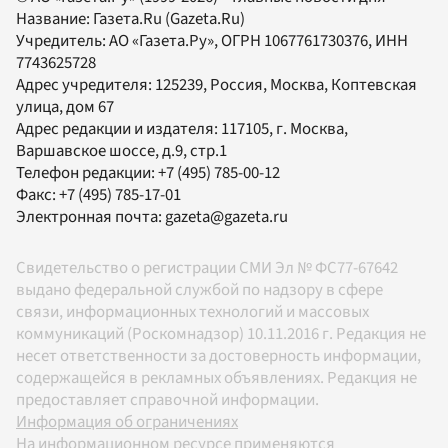
Название:
Газета.Ru
(Gazeta.Ru)
Учредитель:
АО «Газета.Ру»
, ОГРН 1067761730376, ИНН
7743625728
Адрес учредителя: 125239, Россия, Москва, Коптевская
улица, дом 67
Адрес редакции и издателя:
117105
, г.
Москва
,
Варшавское шоссе, д.9, стр.1
Телефон редакции:
+7 (495) 785-00-12
Факс:
+7 (495) 785-17-01
Электронная почта:
gazeta@gazeta.ru
Свидетельство о регистрации СМИ Эл № ФС77-67642
выдано федеральной службой по надзору в сфере
связи, информационных технологий и массовых
коммуникаций (Роскомнадзор) 10.11.2016 г. Редакция не
несет ответственности за достоверность информации,
содержащейся в рекламных объявлениях. Редакция не
предоставляет справочной информации.
Информация об ограничениях
На информационном ресурсе применяются