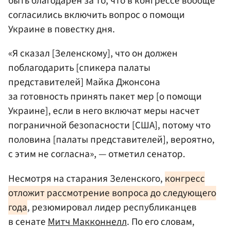
быть благодарен за то, что в конгрессе вообще
согласились включить вопрос о помощи
Украине в повестку дня.
«Я сказал [Зеленскому], что он должен
поблагодарить [cпикера палаты
представителей] Майка Джонсона
за готовность принять пакет мер [о помощи
Украине], если в него включат меры насчет
пограничной безопасности [США], потому что
половина [палаты представителей], вероятно,
с этим не согласна», — отметил сенатор.
Несмотря на старания Зеленского,
конгресс
отложит рассмотрение вопроса до следующего
года
, резюмировал лидер республиканцев
в сенате
Митч Макконнелл
. По его словам,