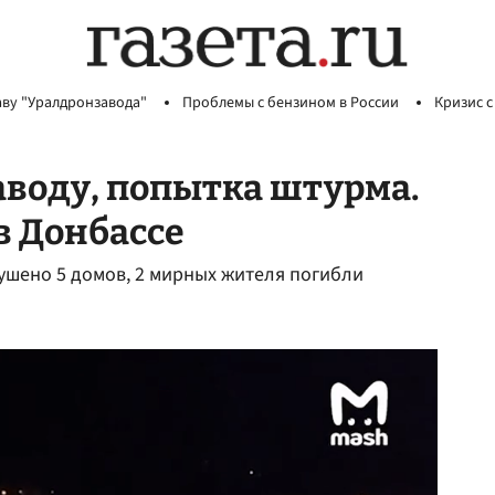
аву "Уралдронзавода"
Проблемы с бензином в России
Кризис с
аводу, попытка штурма.
в Донбассе
рушено 5 домов, 2 мирных жителя погибли