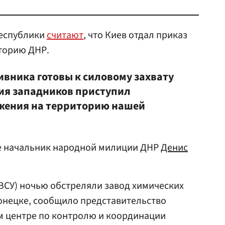
республики
считают
, что Киев отдал приказ
иторию ДНР.
вника готовы к силовому захвату
ния западников приступил
ржения на территорию нашей
ье начальник народной милиции ДНР
Денис
ВСУ) ночью обстреляли завод химических
онецке, сообщило представительство
м центре по контролю и координации