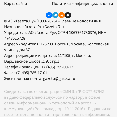
Карта сайта
Политика конфиденциальности
© АО «Газета.Ру» (1999-2026) – Главные новости дня
Название:
Газета.Ru
(Gazeta.Ru)
Учредитель:
АО «Газета.Ру»
, ОГРН 1067761730376, ИНН
7743625728
Адрес учредителя: 125239, Россия, Москва, Коптевская
улица, дом 67
Адрес редакции и издателя:
117105
, г.
Москва
,
Варшавское шоссе, д.9, стр.1
Телефон редакции:
+7 (495) 785-00-12
Факс:
+7 (495) 785-17-01
Электронная почта:
gazeta@gazeta.ru
Свидетельство о регистрации СМИ Эл № ФС77-67642
выдано федеральной службой по надзору в сфере
связи, информационных технологий и массовых
коммуникаций (Роскомнадзор) 10.11.2016 г. Редакция не
несет ответственности за достоверность информации,