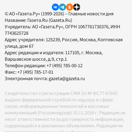
© АО «Газета.Ру» (1999-2026) – Главные новости дня
Название:
Газета.Ru
(Gazeta.Ru)
Учредитель:
АО «Газета.Ру»
, ОГРН 1067761730376, ИНН
7743625728
Адрес учредителя: 125239, Россия, Москва, Коптевская
улица, дом 67
Адрес редакции и издателя:
117105
, г.
Москва
,
Варшавское шоссе, д.9, стр.1
Телефон редакции:
+7 (495) 785-00-12
Факс:
+7 (495) 785-17-01
Электронная почта:
gazeta@gazeta.ru
Свидетельство о регистрации СМИ Эл № ФС77-67642
выдано федеральной службой по надзору в сфере
связи, информационных технологий и массовых
коммуникаций (Роскомнадзор) 10.11.2016 г. Редакция не
несет ответственности за достоверность информации,
содержащейся в рекламных объявлениях. Редакция не