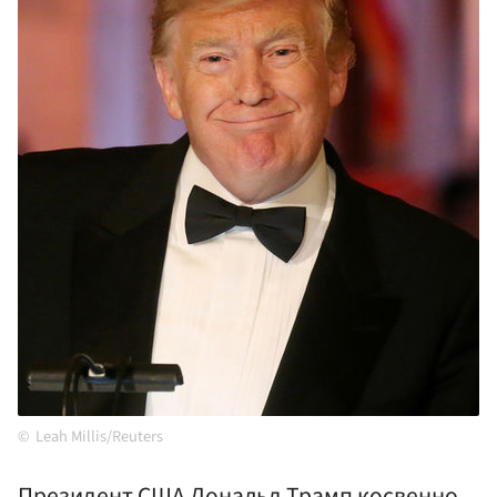
Leah Millis/Reuters
Президент США Дональд Трамп косвенно