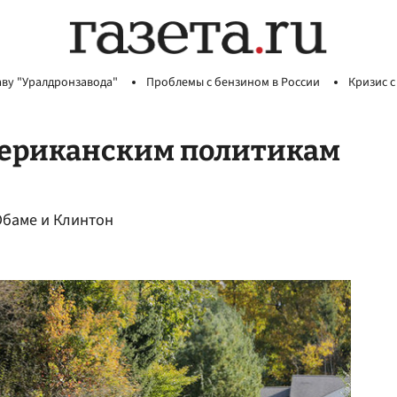
аву "Уралдронзавода"
Проблемы с бензином в России
Кризис с
мериканским политикам
Обаме и Клинтон