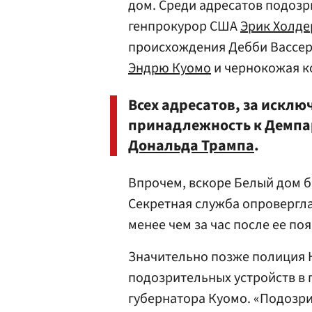
дом. Среди адресатов подоз
генпрокурор США
Эрик Холде
происхождения Дебби Вассер
Эндрю Куомо
и чернокожая к
Всех адресатов, за искл
принадлежность к Демпар
Дональда Трампа
.
Впрочем, вскоре Белый дом б
Секретная служба опровергл
менее чем за час после ее по
Значительно позже полиция 
подозрительных устройств в 
губернатора Куомо. «Подозри