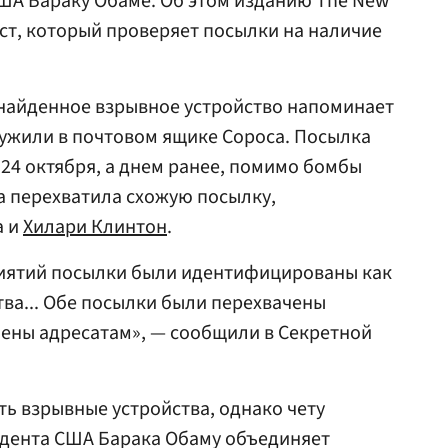
ША Бараку Обаме. Об этом изданию The New
ст, который проверяет посылки на наличие
 найденное взрывное устройство напоминает
ружили в почтовом ящике Сороса. Посылка
24 октября, а днем ранее, помимо бомбы
а перехватила схожую посылку,
а и
Хилари Клинтон
.
иятий посылки были идентифицированы как
ва... Обе посылки были перехвачены
влены адресатам», — сообщили в Секретной
ть взрывные устройства, однако чету
идента США Барака Обаму объединяет