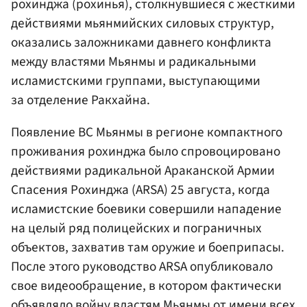
рохинджа (рохинья), столкнувшиеся с жесткими
действиями мьянмийских силовых структур,
оказались заложниками давнего конфликта
между властями Мьянмы и радикальными
исламистскими группами, выступающими
за отделение Ракхайна.
Появление ВС Мьянмы в регионе компактного
проживания рохинджа было спровоцировано
действиями радикальной Араканской Армии
Cпасения Рохинджа (ARSA) 25 августа, когда
исламистские боевики совершили нападение
на целый ряд полицейских и пограничных
объектов, захватив там оружие и боеприпасы.
После этого руководство ARSA опубликовало
свое видеообращение, в котором фактически
объявляло войну властям Мьянмы от имени всех