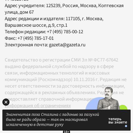
Адрес учредителя: 125239, Россия, Москва, Коптевская
улица, дом 67
Адрес редакции и издателя:
117105
, г.
Москва
,
Варшавское шоссе, д.9, стр.1
Телефон редакции:
+7 (495) 785-00-12
Факс:
+7 (495) 785-17-01
Электронная почта:
gazeta@gazeta.ru
Свидетельство о регистрации СМИ Эл № ФС77-67642
выдано федеральной службой по надзору в сфере
связи, информационных технологий и массовых
коммуникаций (Роскомнадзор) 10.11.2016 г. Редакция не
несет ответственности за достоверность информации,
содержащейся в рекламных объявлениях. Редакция не
предоставляет справочной информации.
Информация об ограничениях
На информационном ресурсе применяются
Знаменитая поза Сталина с ладонью за пазухой
рекомендательные технологии в соответствии с
была не ради образа — так он маскировал
Правилами
искалеченную в детстве руку
18+