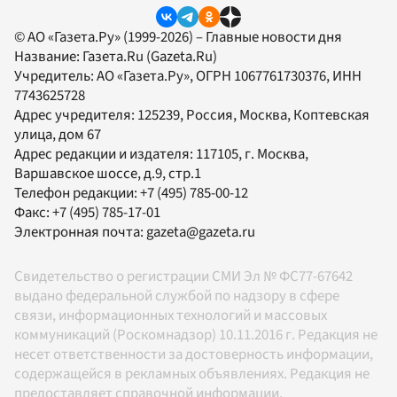
© АО «Газета.Ру» (1999-2026) – Главные новости дня
Название:
Газета.Ru
(Gazeta.Ru)
Учредитель:
АО «Газета.Ру»
, ОГРН 1067761730376, ИНН
7743625728
Адрес учредителя: 125239, Россия, Москва, Коптевская
улица, дом 67
Адрес редакции и издателя:
117105
, г.
Москва
,
Варшавское шоссе, д.9, стр.1
Телефон редакции:
+7 (495) 785-00-12
Факс:
+7 (495) 785-17-01
Электронная почта:
gazeta@gazeta.ru
Свидетельство о регистрации СМИ Эл № ФС77-67642
выдано федеральной службой по надзору в сфере
связи, информационных технологий и массовых
коммуникаций (Роскомнадзор) 10.11.2016 г. Редакция не
несет ответственности за достоверность информации,
содержащейся в рекламных объявлениях. Редакция не
предоставляет справочной информации.