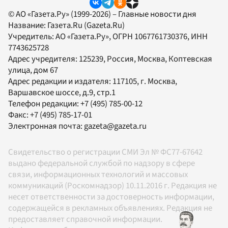
© АО «Газета.Ру» (1999-2026) – Главные новости дня
Название:
Газета.Ru
(Gazeta.Ru)
Учредитель:
АО «Газета.Ру»
, ОГРН 1067761730376, ИНН
7743625728
Адрес учредителя: 125239, Россия, Москва, Коптевская
улица, дом 67
Адрес редакции и издателя:
117105
, г.
Москва
,
Варшавское шоссе, д.9, стр.1
Телефон редакции:
+7 (495) 785-00-12
Факс:
+7 (495) 785-17-01
Электронная почта:
gazeta@gazeta.ru
Свидетельство о регистрации СМИ Эл № ФС77-67642
выдано федеральной службой по надзору в сфере
связи, информационных технологий и массовых
коммуникаций (Роскомнадзор) 10.11.2016 г. Редакция не
несет ответственности за достоверность информации,
содержащейся в рекламных объявлениях. Редакция не
предоставляет справочной информации.