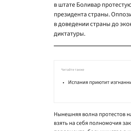
в штате Боливар протесту
президента страны. Оппоз
в доведении страны до эко
диктатуры.
Читайте также
Испания приютит изгнанн
Нынешняя волна протестов на
взять на себя полномочия за