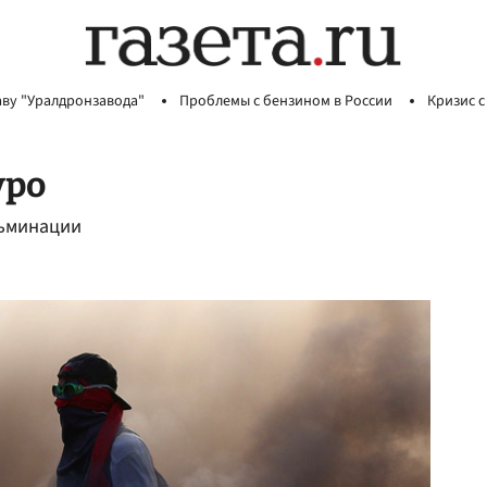
аву "Уралдронзавода"
Проблемы с бензином в России
Кризис с
уро
льминации