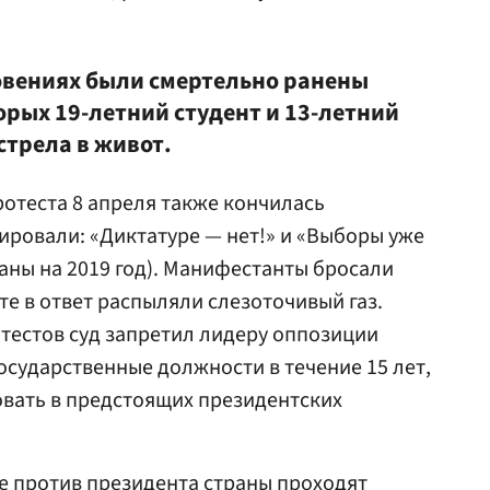
овениях были смертельно ранены
орых 19-летний студент и 13-летний
стрела в живот.
ротеста 8 апреля также кончилась
ровали: «Диктатуре — нет!» и «Выборы уже
аны на 2019 год). Манифестанты бросали
те в ответ распыляли слезоточивый газ.
отестов суд запретил лидеру оппозиции
осударственные должности в течение 15 лет,
овать в предстоящих президентских
е против президента страны проходят