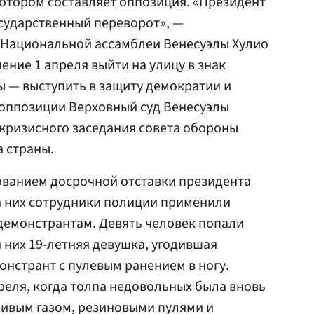
отором составляет оппозиция. «Президент
сударственный переворот», —
 Национальной ассамблеи Венесуэлы Хулио
ение 1 апреля выйти на улицу в знак
ы — выступить в защиту демократии и
 оппозиции Верховный суд Венесуэлы
кризисного заседания совета обороны
 страны.
ованием досрочной отставки президента
а них сотрудники полиции применили
 демонстрантам. Девять человек попали
 них 19-летняя девушка, угодившая
онстрант с пулевым ранением в ногу.
еля, когда толпа недовольных была вновь
чивым газом, резиновыми пулями и