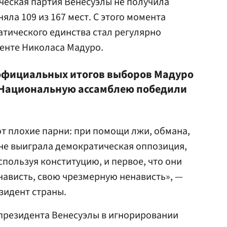
ческая партия Венесуэлы не получила
яла 109 из 167 мест. С этого момента
тического единства стал регулярно
енте Николаса Мадуро.
 официальных итогов выборов Мадуро
в Национальную ассамблею победили
т плохие парни: при помощи лжи, обмана,
не выиграла демократическая оппозиция,
пользуя конституцию, и первое, что они
нависть, свою чрезмерную ненависть», —
зидент страны.
президента Венесуэлы в игнорировании