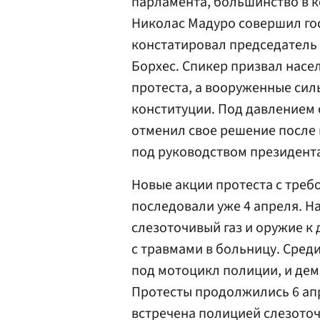
парламента, большинство в к
Николас
Мадуро
совершил го
констатировал председатель
Борхес. Спикер призвал насел
протеста, а вооруженные сил
конституции. Под давлением
отменил свое решение после 
под руководством президента
Новые акции протеста с треб
последовали уже 4 апреля. Н
слезоточивый газ и оружие к
с травмами в больницу. Среди
под мотоцикл полиции, и дем
Протесты продолжились 6 апр
встречена полицией слезото