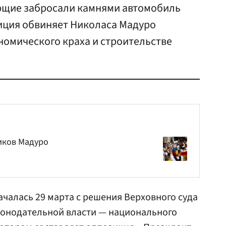
ющие забросали камнями автомобиль
иция обвиняет Николаса Мадуро
номического краха и строительстве
иков Мадуро
чалась 29 марта с решения Верховного суда
конодательной власти — национального