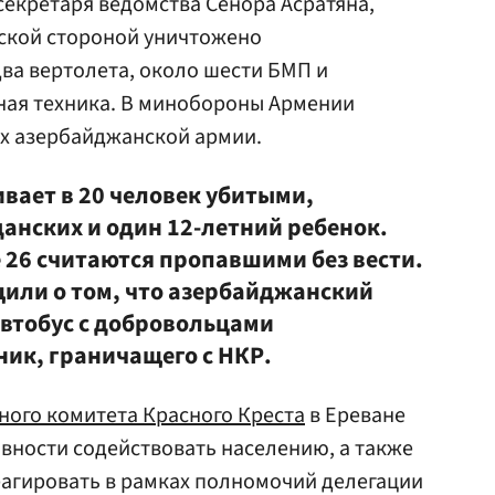
екретаря ведомства Сенора Асратяна,
янской стороной уничтожено
два вертолета, около шести БМП и
ная техника. В минобороны Армении
ах азербайджанской армии.
вает в 20 человек убитыми,
анских и один 12-летний ребенок.
 26 считаются пропавшими без вести.
или о том, что азербайджанский
втобус с добровольцами
ник, граничащего с НКР.
ого комитета Красного Креста
в Ереване
овности содействовать населению, а также
агировать в рамках полномочий делегации