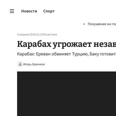
Новости
Спорт
Покушение на гл
5 апреля 2016 01:32
Политика
Карабах угрожает нез
Карабах: Ереван обвиняет Турцию, Баку готови
Игорь Крючков