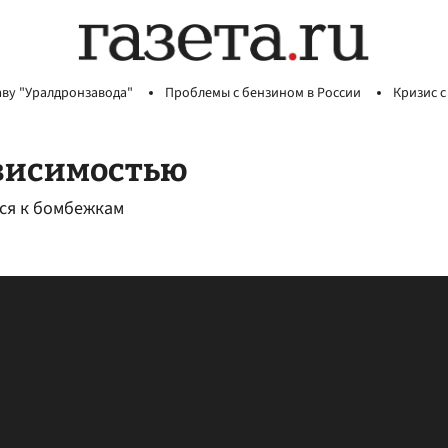
аву "Уралдронзавода"
Проблемы с бензином в России
Кризис с
ависимостью
тся к бомбежкам