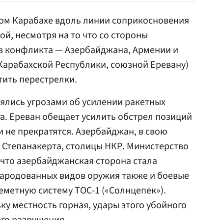
ном Карабахе вдоль линии соприкосновения
й, несмотря на то что со стороны
в конфликта — Азербайджана, Армении и
Карабахской Республики, союзной Еревану)
тить перестрелки.
нялись угрозами об усилении ракетных
га. Ереван обещает усилить обстрел позиций
и не прекратятся. Азербайджан, в свою
 Степанакерта, столицы НКР. Министерство
что азербайджанская сторона стала
ародованных видов оружия также и боевые
еметную систему ТОС-1 («Солнцепек»).
ку местность горная, удары этого убойного