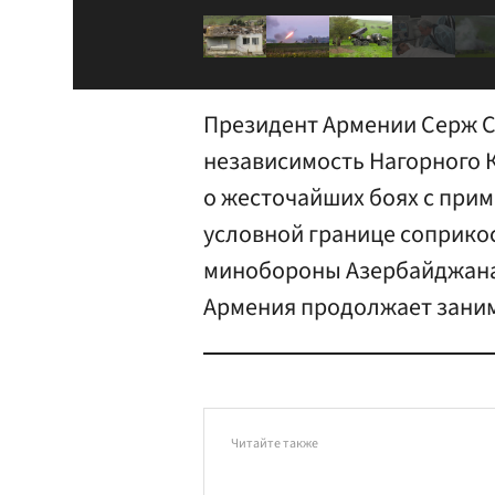
Президент Армении Серж С
независимость Нагорного 
о жесточайших боях с при
условной границе соприкос
минобороны Азербайджана
Армения продолжает зани
Читайте также