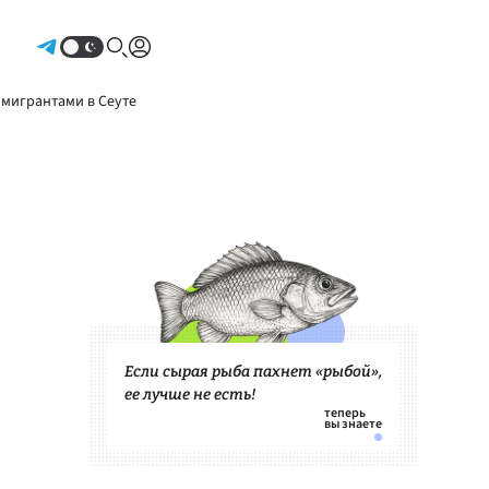
Авторизоваться
 мигрантами в Сеуте
Если сырая рыба пахнет «рыбой»,
ее лучше не есть!