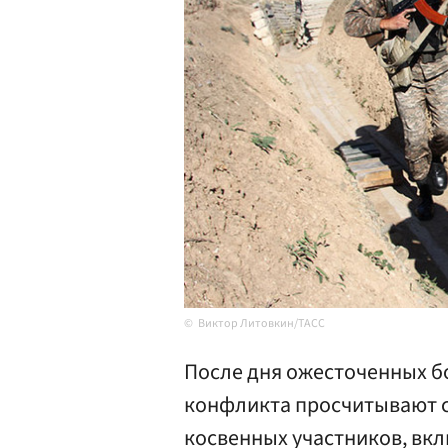
Виктор Литовкин/ТАСС
После дня ожесточенных б
конфликта просчитывают с
косвенных участников, вк