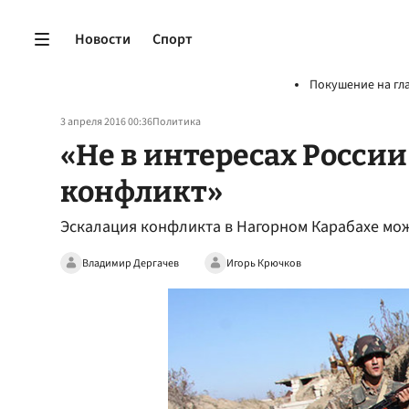
Новости
Спорт
Покушение на гл
3 апреля 2016 00:36
Политика
«Не в интересах России
конфликт»
Эскалация конфликта в Нагорном Карабахе мож
Владимир Дергачев
Игорь Крючков