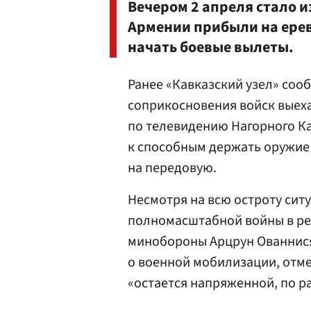
Вечером 2 апреля стало и
Армении прибыли на ерев
начать боевые вылеты.
Ранее «Кавказский узел» соо
соприкосновения войск выеха
по телевидению Нагорного К
к способным держать оружие 
на передовую.
Несмотря на всю остроту сит
полномасштабной войны в рег
минобороны Арцрун Ованнис
о военной мобилизации, отмет
«остается напряженной, по р