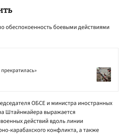
ить
ло обеспокоенность боевыми действиями
е прекратилась»
редседателя
ОБСЕ
и министра иностранных
ра Штайнмайера
выражается
 военных действий вдоль линии
рно-карабахского конфликта, а также