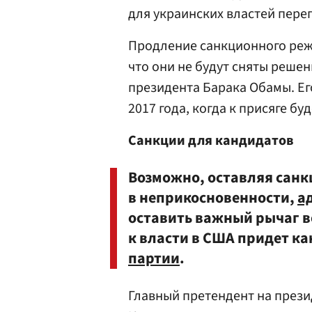
для украинских властей пере
Продление санкционного реж
что они не будут сняты реш
президента Барака Обамы. Е
2017 года, когда к присяге бу
Санкции для кандидатов
Возможно, оставляя санк
в неприкосновенности,
а
оставить важный рычаг во
к власти в США придет ка
партии
.
Главный претендент на прези