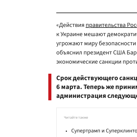
«Действия
правительства Ро
к Украине мешают демократич
угрожают миру безопасности
объяснил президент США Ба
экономические санкции проти
Срок действующего санк
6 марта. Теперь же прини
администрация следующе
Читайте также
Супертрамп и Суперклинт