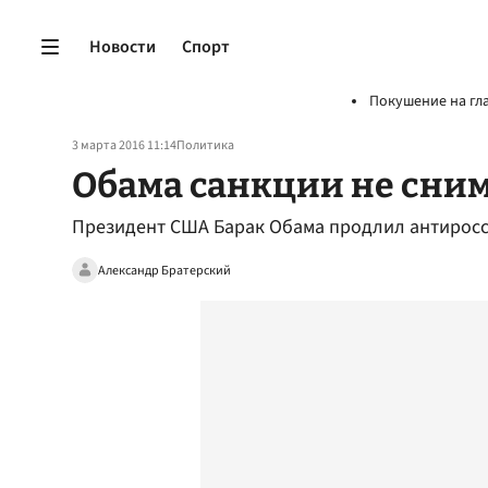
Новости
Спорт
Покушение на гл
3 марта 2016 11:14
Политика
Обама санкции не сни
Президент США Барак Обама продлил антиросс
Александр Братерский