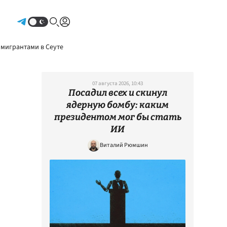
Авторизоваться
 мигрантами в Сеуте
07 августа 2026, 10:43
Посадил всех и скинул
ядерную бомбу: каким
президентом мог бы стать
ИИ
Виталий Рюмшин