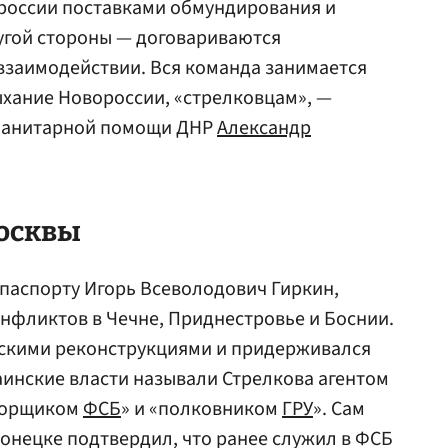
ороссии поставками обмундирования и
угой стороны — договариваются
взаимодействии. Вся команда занимается
ыхание Новороссии, «стрелковцам», —
уманитарной помощи ДНР
Александр
Москвы
 паспорту Игорь Всеволодович Гиркин,
нфликтов в Чечне, Приднестровье и Боснии.
ескими реконструкциями и придерживался
аинские власти называли Стрелкова агентом
апорщиком
ФСБ
» и «полковником
ГРУ
». Сам
онецке подтвердил, что ранее служил в ФСБ