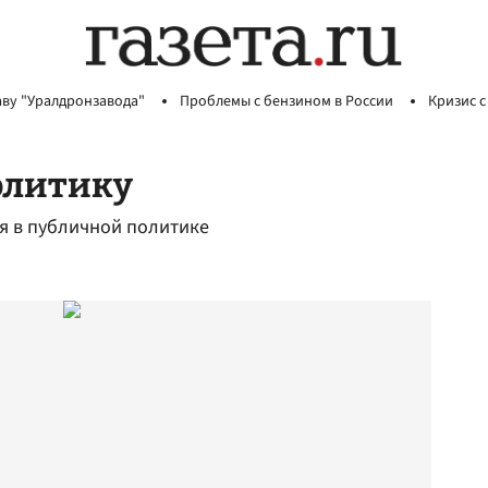
аву "Уралдронзавода"
Проблемы с бензином в России
Кризис с
олитику
я в публичной политике