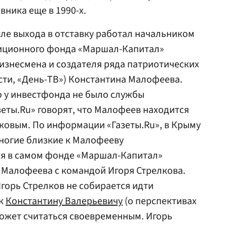
вника еще в 1990-х.
ле выхода в отставку работал начальником
иционного фонда «Маршал-Капитал»
изнесмена и создателя ряда патриотических
сти, «День-ТВ») Константина Малофеева.
о у инвестфонда не было службы
зеты.Ru» говорят, что Малофеев находится
лковым. По информации «Газеты.Ru», в Крыму
ногие близкие к Малофееву
мя в самом фонде «Маршал-Капитал»
и Малофеева с командой Игоря Стрелкова.
Игорь Стрелков не собирается идти
 к
Константину Валерьевичу
(о перспективах
может считаться своевременным. Игорь