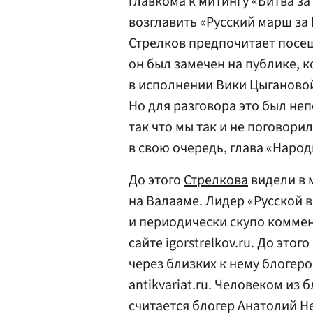
главкома к митингу «Битва за
возглавить «Русский марш за
Стрелков предпочитает посещ
он был замечен на публике, 
в исполнении Вики Цыгановой
Но для разговора это был не
так что мы так и не поговорил
в свою очередь, глава «Наро
До этого
Стрелкова
видели в 
на Валааме. Лидер «Русской в
и периодически скупо коммен
сайте igorstrelkov.ru. До это
через близких к нему блогеро
antikvariat.ru. Человеком из
считается блогер Анатолий Н