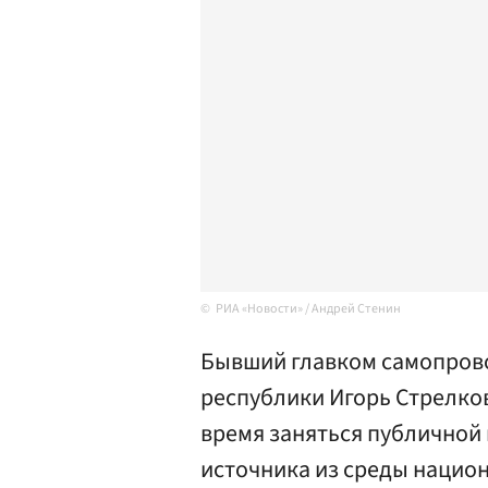
РИА «Новости» / Андрей Стенин
Бывший главком самопров
республики Игорь Стрелков
время заняться публичной 
источника из среды национ