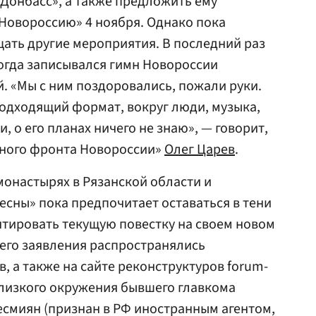
 Донбасс», а также предложить ему
 Новороссию» 4 ноября. Однако пока
ать другие мероприятия. В последний раз
когда записывался гимн Новороссии
. «Мы с ним поздоровались, пожали руки.
подходящий формат, вокруг люди, музыка,
и, о его планах ничего не знаю», — говорит,
дного фронта Новороссии»
Олег Царев
.
монастырях в Рязанской области и
есны» пока предпочитает оставаться в тени
тировать текущую повестку на своем новом
го его заявления распространялись
в, а также на сайте реконструктуров forum-
 близкого окружения бывшего главкома
есмиян (признан в РФ иностранным агентом,