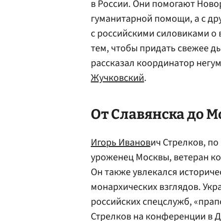
в России. Они помогают Нов
гуманитарной помощи, а с др
с российскими силовиками о 
тем, чтобы придать свежее д
рассказал координатор нег
Жучковский
.
От Славянска до 
Игорь Иванов
ич Стрелков, по
уроженец Москвы, ветеран ко
Он также увлекался историч
монархических взглядов. Укр
российских спецслужб, «пр
Стрелков на конференции в Д