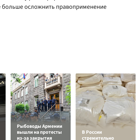
ще больше осложнить правоприменение
Рыбоводы Армении
вышли на протесты
В России
из-за закрытия
стремительно