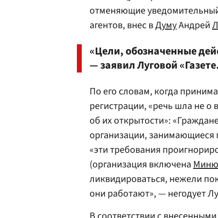
отменяющие уведомительный
агентов, внес в
Думу
Андрей
Л
«Цели, обозначенные дей
— заявил Луговой «Газете
По его словам, когда приним
регистрации, «речь шла не о
об их открытости»: «Граждан
организации, занимающиеся 
«эти требования проигнориров
(организация включена
Миню
ликвидироваться, нежели пока
они работают», — негодует Лу
В соответствии с внесенным