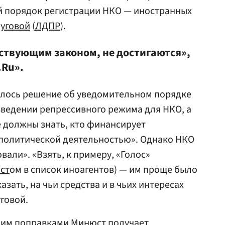
 порядок регистрации НКО — иностранных
уговой
(
ЛДПР
).
ствующим законом, не достигаются»,
.Ru».
алось решение об уведомительном порядке
 введении репрессивного режима для НКО, а
е должны знать, кто финансирует
политической деятельностью». Однако НКО
али». «Взять, к примеру, «Голос»
ст
ом в список иноагентов) — им проще было
зать, на чьи средства и в чьих интересах
говой.
и им поправками Минюст получает