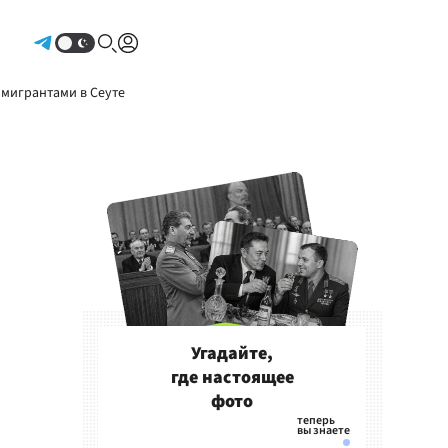
Авторизоваться
 мигрантами в Сеуте
Угадайте,
где настоящее
фото