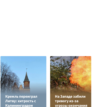
Кремль переиграл
На Западе забили
Л
Литву: хитрость с
тревогу из-за
з
Калининградом
угрозы окончания
в