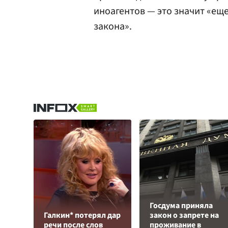
иноагентов — это значит «е
закона».
Госдума приняла
Галкин* потерял дар
закон о запрете на
речи после слов
проживание в