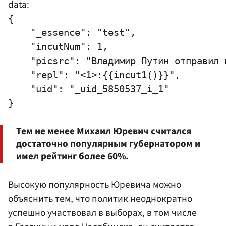
data:
{

    "_essence": "test",

    "incutNum": 1,

    "picsrc": "Владимир Путин отправил 
    "repl": "<1>:{{incut1()}}",

    "uid": "_uid_5850537_i_1"

Тем не менее Михаил Юревич считался
достаточно популярным губернатором и
имел рейтинг более 60%.
Высокую популярность Юревича можно
объяснить тем, что политик неоднократно
успешно участвовал в выборах, в том числе