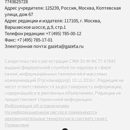
7743625728
Адрес учредителя: 125239, Россия, Москва, Коптевская
улица, дом 67
Адрес редакции и издателя:
117105
, г.
Москва
,
Варшавское шоссе, д.9, стр.1
Телефон редакции:
+7 (495) 785-00-12
Факс:
+7 (495) 785-17-01
Электронная почта:
gazeta@gazeta.ru
Свидетельство о регистрации СМИ Эл № ФС77-67642
выдано федеральной службой по надзору в сфере
связи, информационных технологий и массовых
коммуникаций (Роскомнадзор) 10.11.2016 г. Редакция не
несет ответственности за достоверность информации,
содержащейся в рекламных объявлениях. Редакция не
предоставляет справочной информации.
Информация об ограничениях
На информационном ресурсе применяются
рекомендательные технологии в соответствии с
Правилами