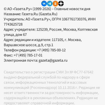
© АО «Газета.Ру» (1999-2026) – Главные новости дня
Название:
Газета.Ru
(Gazeta.Ru)
Учредитель:
АО «Газета.Ру»
, ОГРН 1067761730376, ИНН
7743625728
Адрес учредителя: 125239, Россия, Москва, Коптевская
улица, дом 67
Адрес редакции и издателя:
117105
, г.
Москва
,
Варшавское шоссе, д.9, стр.1
Телефон редакции:
+7 (495) 785-00-12
Факс:
+7 (495) 785-17-01
Электронная почта:
gazeta@gazeta.ru
Свидетельство о регистрации СМИ Эл № ФС77-67642
выдано федеральной службой по надзору в сфере
связи, информационных технологий и массовых
коммуникаций (Роскомнадзор) 10.11.2016 г. Редакция не
несет ответственности за достоверность информации,
содержащейся в рекламных объявлениях. Редакция не
предоставляет справочной информации.