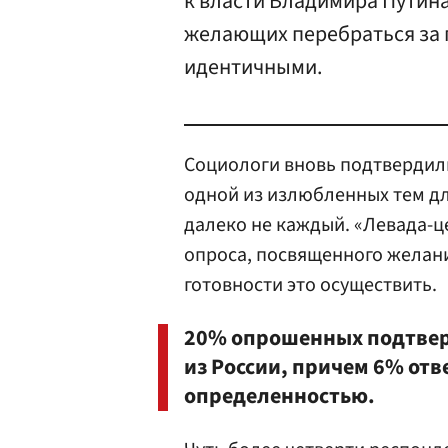
к власти Владимира Путина
желающих перебраться за 
идентичными.
Социологи вновь подтвердили
одной из излюбленных тем для
далеко не каждый. «Левада-
опроса, посвященного желан
готовности это осуществить.
20% опрошенных подтвер
из России, причем 6% отве
определенностью.