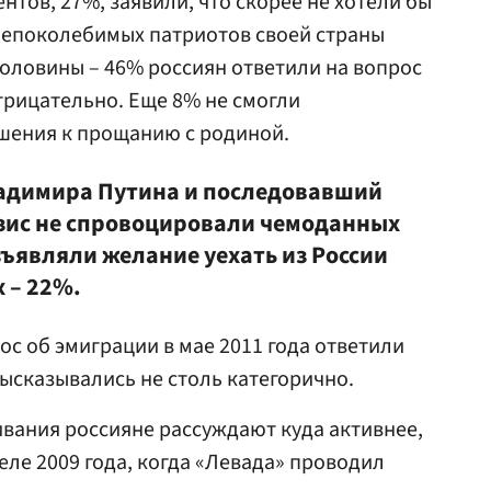
нтов, 27%, заявили, что скорее не хотели бы
Непоколебимых патриотов своей страны
оловины – 46% россиян ответили на вопрос
трицательно. Еще 8% не смогли
шения к прощанию с родиной.
ладимира Путина и последовавший
зис не спровоцировали чемоданных
зъявляли желание уехать из России
 – 22%.
ос об эмиграции в мае 2011 года ответили
ысказывались не столь категорично.
вания россияне рассуждают куда активнее,
реле 2009 года, когда «Левада» проводил