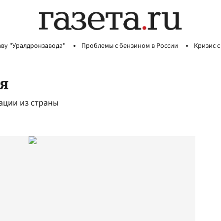
аву "Уралдронзавода"
Проблемы с бензином в России
Кризис с
я
ации из страны