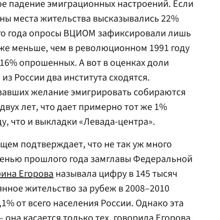
ое падение эмиграционных настроений. Если
мены места жительства высказывались 22%
ого года опросы ВЦИОМ зафиксировали лишь
же меньше, чем в революционном 1991 году
 16% опрошенных. А вот в оценках доли
из России два института сходятся.
завших желание эмигрировать собираются
-двух лет, что дает примерно тот же 1%
у, что и выкладки «Левада-центра».
щем подтверждает, что не так уж много
сенью прошлого года замглавы Федеральной
рина Егорова
называла цифру в 145 тысяч
янное жительство за рубеж в 2008–2010
0,1% от всего населения России. Однако эта
она касается только тех, говорила Егорова,