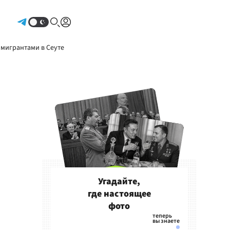
Авторизоваться
 мигрантами в Сеуте
Угадайте,
где настоящее
фото