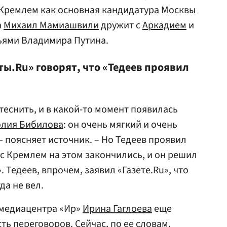
 Кремлем как основная кандидатура Москвы
а
Михаил Мамиашвили
дружит с
Аркадием
и
зьями Владимира Путина.
ты.Ru» говорят, что «Тедеев проявил
теснить, и в какой-то момент появилась
олия Бибилова
: он очень мягкий и очень
 поясняет источник. – Но Тедеев проявил
ы с Кремлем на этом закончились, и он решил
 Тедеев, впрочем, заявил «Газете.Ru», что
да не вел.
 медиацентра «Ир»
Ирина Гаглоева
еще
ть переговоров. Сейчас, по ее словам,