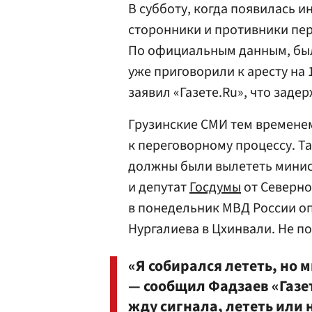
В субботу, когда появилась и
сторонники и противники пе
По официальным данным, был
уже приговорили к аресту на 
заявил «Газете.Ru», что заде
Грузинские СМИ тем времене
к переговорному процессу. Та
должны были вылететь минис
и депутат
Госдумы
от Северно
в понедельник МВД России о
Нургалиева в Цхинвали. Не по
«Я собирался лететь, но м
— сообщил Фадзаев «Газет
жду сигнала, лететь или 