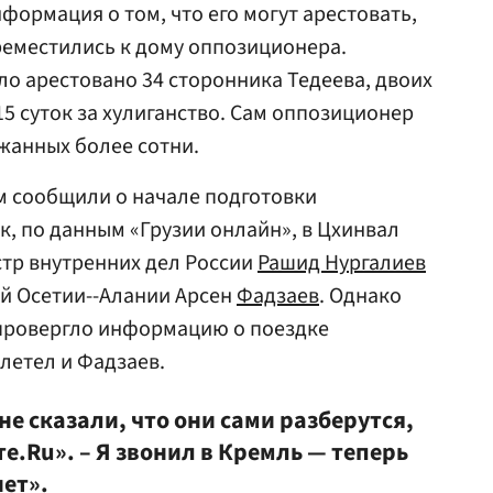
нформация о том, что его могут арестовать,
реместились к дому оппозиционера.
о арестовано 34 сторонника Тедеева, двоих
15 суток за хулиганство. Сам оппозиционер
ржанных более сотни.
м сообщили о начале подготовки
к, по данным «Грузии онлайн», в Цхинвал
тр внутренних дел России
Рашид Нургалиев
й Осетии--Алании Арсен
Фадзаев
. Однако
провергло информацию о поездке
летел и Фадзаев.
не сказали, что они сами разберутся,
е.Ru». – Я звонил в Кремль — теперь
нет».