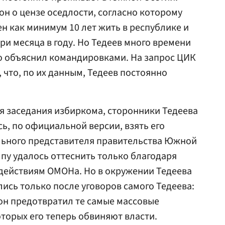
он о цензе оседлости, согласно которому
н как минимум 10 лет жить в республике и
три месяца в году. Но Тедеев много времени
то объяснил командировками. На запрос ЦИК
что, по их данным, Тедеев постоянно
мя заседания избиркома, сторонники Тедеева
ь, по официальной версии, взять его
ьного представителя правительства Южной
лпу удалось оттеснить только благодаря
действиям ОМОНа. Но в окружении Тедеева
ись только после уговоров самого Тедеева:
 он предотвратил те самые массовые
оторых его теперь обвиняют власти.