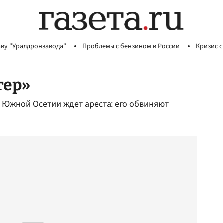
аву "Уралдронзавода"
Проблемы с бензином в России
Кризис с
тер»
 Южной Осетии ждет ареста: его обвиняют