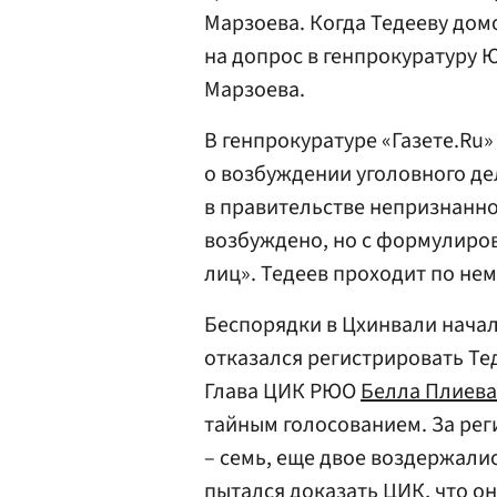
Марзоева. Когда Тедееву дом
на допрос в генпрокуратуру 
Марзоева.
В генпрокуратуре «Газете.R
о возбуждении уголовного де
в правительстве непризнанно
возбуждено, но с формулиро
лиц». Тедеев проходит по нем
Беспорядки в Цхинвали начали
отказался регистрировать Те
Глава ЦИК РЮО
Белла Плиева
тайным голосованием. За рег
– семь, еще двое воздержали
пытался доказать ЦИК, что о