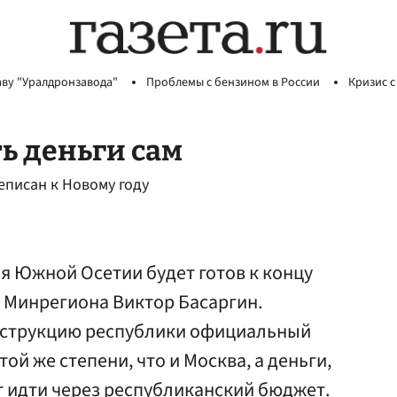
аву "Уралдронзавода"
Проблемы с бензином в России
Кризис с
ь деньги сам
писан к Новому году
я Южной Осетии будет готов к концу
а Минрегиона Виктор Басаргин.
нструкцию республики официальный
той же степени, что и Москва, а деньги,
т идти через республиканский бюджет.