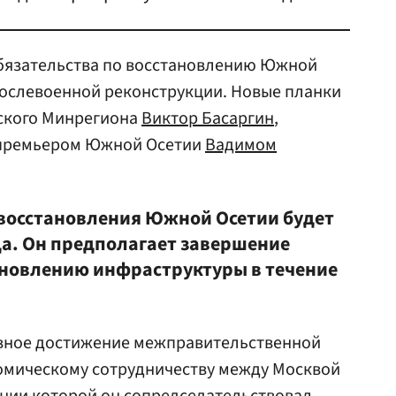
обязательства по восстановлению Южной
послевоенной реконструкции. Новые планки
йского Минрегиона
Виктор Басаргин
,
 премьером Южной Осетии
Вадимом
восстановления Южной Осетии будет
ода. Он предполагает завершение
ановлению инфраструктуры в течение
лавное достижение межправительственной
омическому сотрудничеству между Москвой