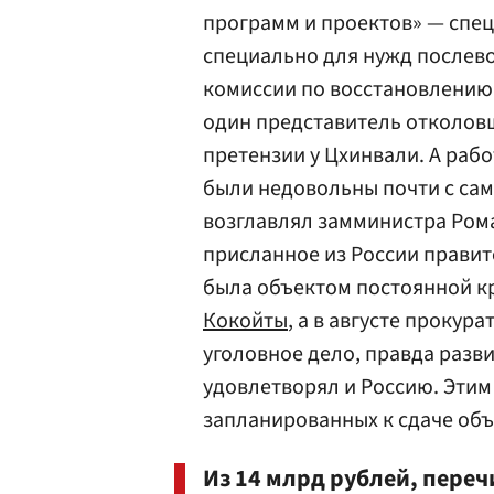
программ и проектов» — спе
специально для нужд послев
комиссии по восстановлению
один представитель отколовш
претензии у Цхинвали. А раб
были недовольны почти с сам
возглавлял замминистра Ро
присланное из России прави
была объектом постоянной к
Кокойты
, а в августе прокур
уголовное дело, правда разви
удовлетворял и Россию. Эти
запланированных к сдаче объ
Из 14 млрд рублей, пере