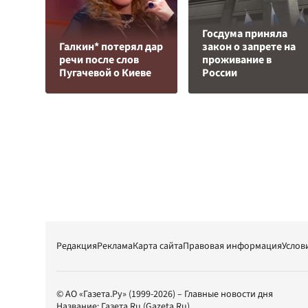
Госдума приняла
Галкин* потерял дар
закон о запрете на
речи после слов
проживание в
Пугачевой о Киеве
России
Редакция
Реклама
Карта сайта
Правовая информация
Услов
© АО «Газета.Ру» (1999-2026) – Главные новости дня
Название:
Газета.Ru
(Gazeta.Ru)