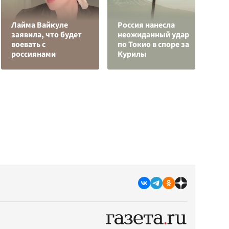
Лайма Вайкуле
Россия нанесла
заявила, что будет
неожиданный удар
Е
воевать с
по Токио в споре за
м
россиянами
Курилы
д