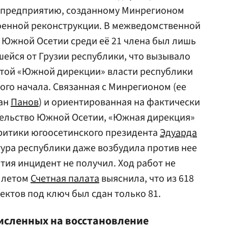
цпредприятию, созданному Минрегионом
оенной реконструкции. В межведомственной
 Южной Осетии среди её 21 члена был лишь
ейся от Грузии республики, что вызывало
отой «Южной дирекции» власти республики
ого начала. Связанная с Минрегионом (ее
ман
Панов
) и ориентированная на фактически
тельство Южной Осетии, «Южная дирекция»
ритики югоосетинского президента
Эдуарда
атура республики даже возбудила против нее
тия инцидент не получил. Ход работ не
м летом
Счетная палата
выяснила, что из 618
ектов под ключ был сдан только 81.
численных на восстановление