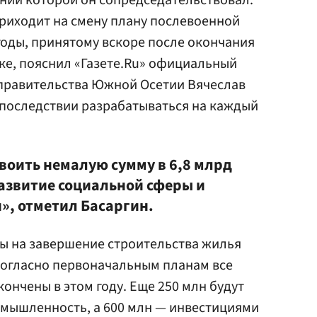
ании которой он сопредседательствовал.
риходит на смену плану послевоенной
годы, принятому вскоре после окончания
ке, пояснил «Газете.Ru» официальный
 правительства Южной Осетии Вячеслав
 впоследствии разрабатываться на каждый
своить немалую сумму в 6,8 млрд
азвитие социальной сферы и
, отметил Басаргин.
ны на завершение строительства жилья
 согласно первоначальным планам все
ончены в этом году. Еще 250 млн будут
мышленность, а 600 млн — инвестициями