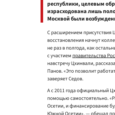
республики, целевым об
израсходована лишь поло
Москвой были возбуждены
С расширением присутствия 
восстановления начнут колле
не раз в полгода, как остал
с участием
правительства Ро
навстречу Цхинвали, рассказ
Панов. «Это позволит работа
заверяет Седов.
А с 2011 года официальный Ц
помощью самостоятельно. «Р
Осетии, и финансирование бу
Южной Осетии», — обещал пр