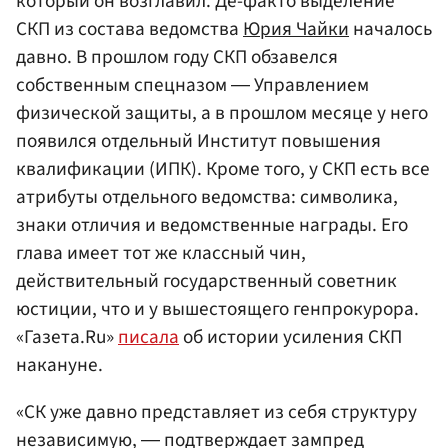
который он возглавил. Де-факто выделение
СКП из состава ведомства
Юрия Чайки
началось
давно. В прошлом году СКП обзавелся
собственным спецназом ― Управлением
физической защиты, а в прошлом месяце у него
появился отдельный Институт повышения
квалификации (ИПК). Кроме того, у СКП есть все
атрибуты отдельного ведомства: символика,
знаки отличия и ведомственные награды. Его
глава имеет тот же классный чин,
действительный государственный советник
юстиции, что и у вышестоящего генпрокурора.
«Газета.Ru»
писала
об истории усиления СКП
накануне.
«СК уже давно представляет из себя структуру
независимую, ― подтверждает зампред