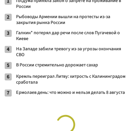
1
Госдума приняла закон о запрете на проживание в
России
2
Рыбоводы Армении вышли на протесты из-за
закрытия рынка России
3
Галкин* потерял дар речи после слов Пугачевой о
Киеве
4
На Западе забили тревогу из-за угрозы окончания
СВО
5
В России стремительно дорожает сахар
6
Кремль переиграл Литву: хитрость с Калининградом
сработала
7
Ермолаев день: что можно и нельзя делать 8 августа