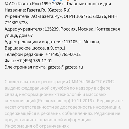
© АО «Газета.Ру» (1999-2026) – Главные новости дня
Название:
Газета.Ru
(Gazeta.Ru)
Учредитель:
АО «Газета.Ру»
, ОГРН 1067761730376, ИНН
7743625728
Адрес учредителя: 125239, Россия, Москва, Коптевская
улица, дом 67
Адрес редакции и издателя:
117105
, г.
Москва
,
Варшавское шоссе, д.9, стр.1
Телефон редакции:
+7 (495) 785-00-12
Факс:
+7 (495) 785-17-01
Электронная почта:
gazeta@gazeta.ru
Свидетельство о регистрации СМИ Эл № ФС77-67642
выдано федеральной службой по надзору в сфере
связи, информационных технологий и массовых
коммуникаций (Роскомнадзор) 10.11.2016 г. Редакция не
несет ответственности за достоверность информации,
содержащейся в рекламных объявлениях. Редакция не
предоставляет справочной информации.
Информация об ограничениях