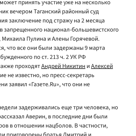
сможет принять участие уже на несколько
ник вечером Таганский районный суд
ия заключение под стражу на 2 месяца
ов запрещенного национал-большевистского
 Михаила Пулина и Алены Горячевой.
я, что все они были задержаны 9 марта
бужденного по ст. 213 ч. 2 УК РФ
 также проходят
Андрей Никитин
и
Алексей
е не известно, но пресс-секретарь
и заявил «Газете.Ru», что они не
 недели задерживались еще три человека, но
рассказал Аверин, в последние дни были
ов в отношении нацболов. В частности,
ли приговорены братья Дмитрий и