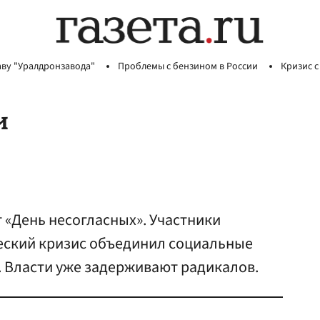
аву "Уралдронзавода"
Проблемы с бензином в России
Кризис с
и
т «День несогласных». Участники
еский кризис объединил социальные
. Власти уже задерживают радикалов.