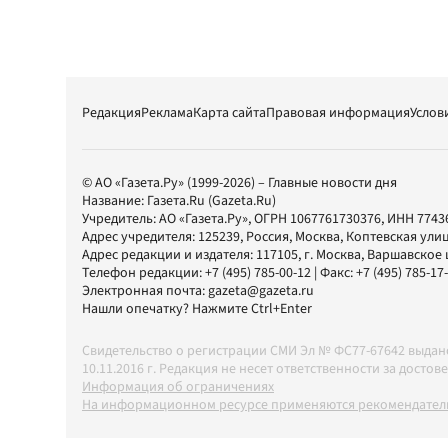
Редакция
Реклама
Карта сайта
Правовая информация
Услов
© АО «Газета.Ру» (1999-2026) – Главные новости дня
Название:
Газета.Ru
(Gazeta.Ru)
Учредитель:
АО «Газета.Ру»
, ОГРН 1067761730376, ИНН 7743
Адрес учредителя: 125239, Россия, Москва, Коптевская улиц
Адрес редакции и издателя:
117105
, г.
Москва
,
Варшавское шо
Телефон редакции:
+7 (495) 785-00-12
| Факс:
+7 (495) 785-17
Электронная почта:
gazeta@gazeta.ru
Нашли опечатку? Нажмите Ctrl+Enter
Свидетельство о регистрации СМИ Эл № ФС77-67642 выда
10.11.2016 г. Редакция не несет ответственности за дос
Информация об ограничениях
На информационном ресурсе применяются рекомендатель