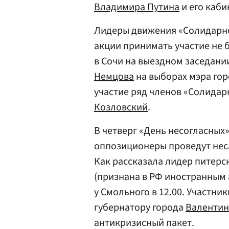
Владимира Путина
и его каби
Лидеры движения «Солидарнос
акции принимать участие не бу
в Сочи на выездном заседани
Немцова
на выборах мэра гор
участие ряд членов «Солида
Козловский
.
В четверг «День несогласных
оппозиционеры проведут нес
Как рассказала лидер питерс
(признана в РФ иностранным 
у Смольного в 12.00. Участн
губернатору города
Валентин
антикризисный пакет.