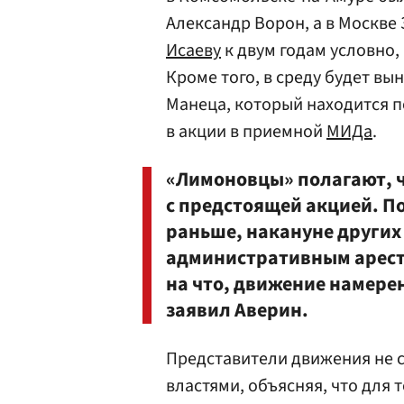
Александр Ворон, а в Москве
Исаеву
к двум годам условно,
Кроме того, в среду будет в
Манеца, который находится по
в акции в приемной
МИДа
.
«Лимоновцы» полагают, 
с предстоящей акцией. П
раньше, накануне других
административным аресто
на что, движение намере
заявил Аверин.
Представители движения не 
властями, объясняя, что для 