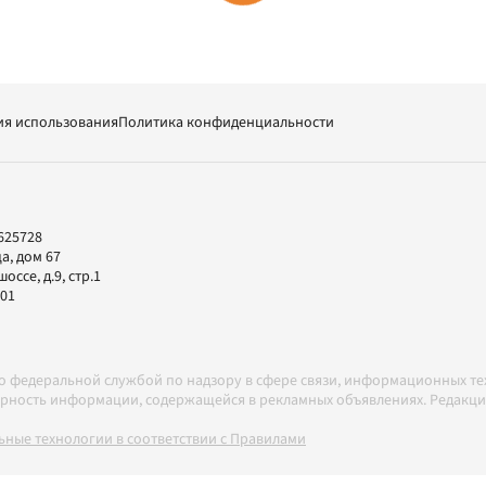
ия использования
Политика конфиденциальности
625728
а, дом 67
ссе, д.9, стр.1
-01
но федеральной службой по надзору в сфере связи, информационных т
товерность информации, содержащейся в рекламных объявлениях. Редак
ные технологии в соответствии с Правилами