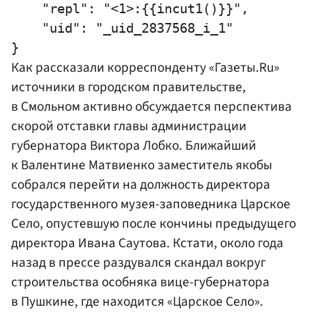
    "repl": "<1>:{{incut1()}}",

    "uid": "_uid_2837568_i_1"

Как рассказали корреспонденту «Газеты.Ru»
источники в городском правительстве,
в Смольном активно обсуждается перспектива
скорой отставки главы администрации
губернатора Виктора
Лобко
. Ближайший
к Валентине
Матвиенко
заместитель якобы
собрался перейти на должность директора
государственного музея-заповедника Царское
Село, опустевшую после кончины предыдущего
директора
Ивана Саутова
. Кстати, около года
назад в прессе раздувался скандал вокруг
строительства особняка вице-губернатора
в Пушкине, где находится «Царское Село».