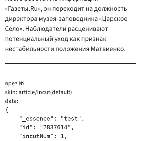
«Газеты.Ru», он переходит на должность
директора музея-заповедника «Царское
Село». Наблюдатели расценивают
потенциальный уход как признак
нестабильности положения Матвиенко.
врез №
skin: article/incut(default)
data:
{

    "_essence": "test",

    "id": "2837614",

    "incutNum": 1,
