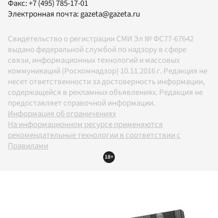
Факс:
+7 (495) 785-17-01
Электронная почта:
gazeta@gazeta.ru
Свидетельство о регистрации СМИ Эл № ФС77-67642
выдано федеральной службой по надзору в сфере
связи, информационных технологий и массовых
коммуникаций (Роскомнадзор) 10.11.2016 г. Редакция не
несет ответственности за достоверность информации,
содержащейся в рекламных объявлениях. Редакция не
предоставляет справочной информации.
Информация об ограничениях
На информационном ресурсе применяются
рекомендательные технологии в соответствии с
Правилами
18+