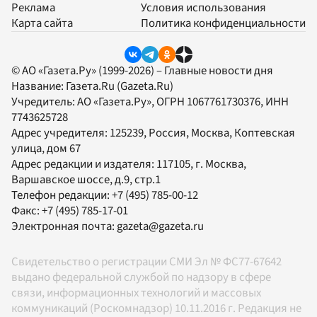
Реклама
Условия использования
Карта сайта
Политика конфиденциальности
© АО «Газета.Ру» (1999-2026) – Главные новости дня
Название:
Газета.Ru
(Gazeta.Ru)
Учредитель:
АО «Газета.Ру»
, ОГРН 1067761730376, ИНН
7743625728
Адрес учредителя: 125239, Россия, Москва, Коптевская
улица, дом 67
Адрес редакции и издателя:
117105
, г.
Москва
,
Варшавское шоссе, д.9, стр.1
Телефон редакции:
+7 (495) 785-00-12
Факс:
+7 (495) 785-17-01
Электронная почта:
gazeta@gazeta.ru
Свидетельство о регистрации СМИ Эл № ФС77-67642
выдано федеральной службой по надзору в сфере
связи, информационных технологий и массовых
коммуникаций (Роскомнадзор) 10.11.2016 г. Редакция не