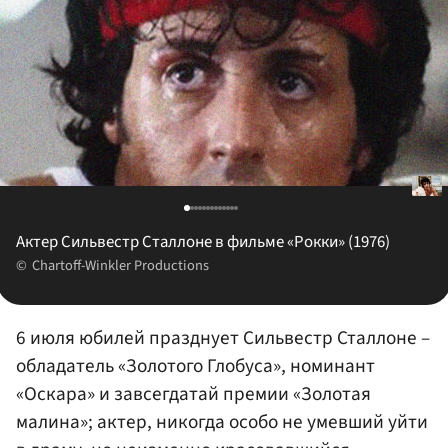
Актер Сильвестр Сталлоне в фильме «Рокки» (1976)
Chartoff-Winkler Productions
6 июля юбилей празднует Сильвестр Сталлоне –
обладатель «Золотого Глобуса», номинант
«Оскара» и завсегдатай премии «Золотая
малина»; актер, никогда особо не умевший уйти