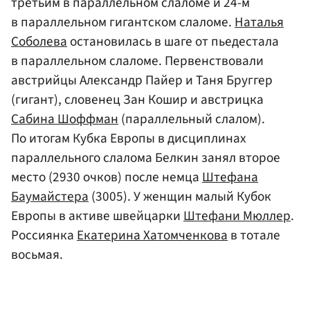
третьим в параллельном слаломе и 24-м
в параллельном гигантском слаломе.
Наталья
Соболева
остановилась в шаге от пьедестала
в параллельном слаломе. Первенствовали
австрийцы Александр Пайер и Таня Бруггер
(гигант), словенец Зан Кошир и австрицка
Сабина Шоффман
(параллельный слалом).
По итогам Кубка Европы в дисциплинах
параллельного слалома Белкин занял второе
место (2930 очков) после немца
Штефана
Баумайстера
(3005). У женщин малый Кубок
Европы в активе швейцарки
Штефани Мюллер
.
Россиянка
Екатерина Хатомченкова
в тотале
восьмая.