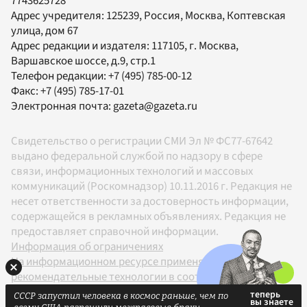
7743625728
Адрес учредителя: 125239, Россия, Москва, Коптевская
улица, дом 67
Адрес редакции и издателя:
117105
, г.
Москва
,
Варшавское шоссе, д.9, стр.1
Телефон редакции:
+7 (495) 785-00-12
Факс:
+7 (495) 785-17-01
Электронная почта:
gazeta@gazeta.ru
Свидетельство о регистрации СМИ Эл № ФС77-67642
выдано федеральной службой по надзору в сфере
связи, информационных технологий и массовых
коммуникаций (Роскомнадзор) 10.11.2016 г. Редакция не
несет ответственности за достоверность информации,
содержащейся в рекламных объявлениях. Редакция не
предоставляет справочной информации.
Информация об ограничениях
На информационном ресурсе применяются
рекомендательные технологии в соответствии с
Правилами
СССР запустил человека в космос раньше, чем по