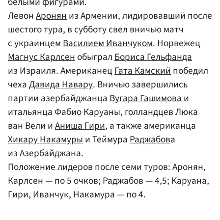
белыми фигурами.
Левон
Аронян
из Армении, лидировавший после
шестого тура, в субботу свел вничью матч
с украинцем
Василием Иванчуком
. Норвежец
Магнус Карлсен
обыграл
Бориса Гельфанда
из Израиля. Американец
Гата Камский
победил
чеха
Давида Навару
. Вничью завершились
партии азербайджанца
Вугара Гашимова
и
итальянца Фабио Каруаны, голландцев Люка
ван Вели и
Аниша Гири
, а также американца
Хикару Накамуры
и Теймура
Раджабов
а
из Азербайджана.
Положение лидеров после семи туров: Аронян,
Карлсен — по 5 очков; Раджабов — 4,5; Каруана,
Гири, Иванчук, Накамура — по 4.