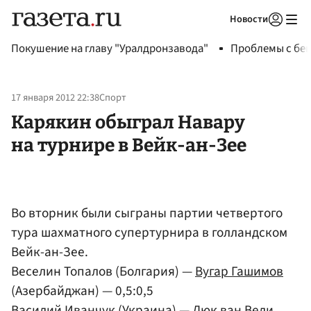
Новости
Авторизоваться
Покушение на главу "Уралдронзавода"
Проблемы с бен
17 января 2012 22:38
Спорт
Карякин обыграл Навару
на турнире в Вейк-ан-Зее
Во вторник были сыграны партии четвертого
тура шахматного супертурнира в голландском
Вейк-ан-Зее.
Веселин Топалов (Болгария) —
Вугар Гашимов
(Азербайджан) — 0,5:0,5
Василий Иванчук
(Украина) — Люк ван Вели