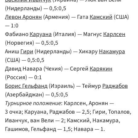
(Нидерланды) — 0,5:0,5
Левон Аронян
(Армения) — Гата
Камский
(США)
— 1:0
Фабиано
Каруана
(Италия) — Магнус
Карлсен
(Норвегия) — 0,5:0,5
Аниш
Гири
(Нидерланды) — Хикару
Накамура
(США) — 0,5:0,5
Давид Навара (Чехия) — Сергей
Карякин
(Россия) — 0:1
Борис Гельфанд
(Израиль) — Теймур
Раджабов
(Азербайджан) — 0,5:0,5
Турнирное положение
: Карлсен, Аронян —
3 очка; Каруана, Раджабов — 2,5; Гири, Топалов,
Иванчук, ван Вели — 2; Камский, Накамура,
Гашимов, Гельфанд — 1,5; Навара — 1.